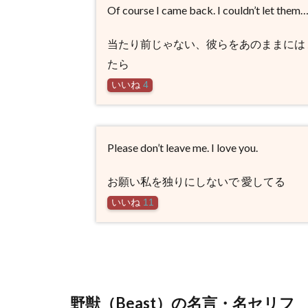
Of course I came back. I couldn’t let them…. 
当たり前じゃない、彼らをあのままには
たら
いいね
4
Please don’t leave me. I love you.
お願い私を独りにしないで 愛してる
いいね
11
野獣（Beast）の名言・名セリフ