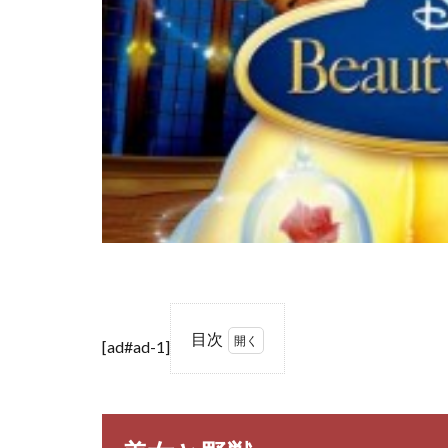
目次
[ad#ad-1]
1
美
女
と