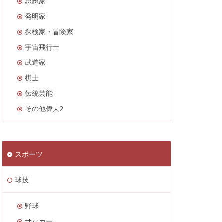
思想家
発明家
探検家・冒険家
宇宙飛行士
武道家
棋士
伝統芸能
その他偉人2
スポーツ
球技
野球
サッカー