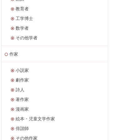
教育者
工学博士
数学者
その他学者
作家
小説家
劇作家
詩人
著作家
漫画家
絵本・児童文学作家
俳諧師
その他作家