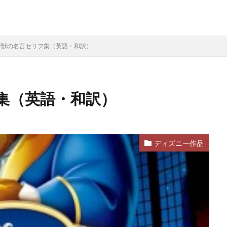
野獣の名言セリフ集（英語・和訳）
集（英語・和訳）
ディズニー作品