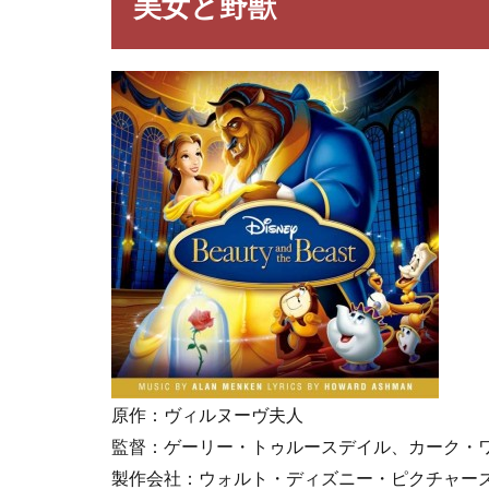
美女と野獣
野
獣
2
美女
と野
獣の
名
言・
名セ
リフ
2.1
ベ
ル
（Belle）
の名言・
名セリフ
2.2
野
原作：ヴィルヌーヴ夫人
獣
監督：ゲーリー・トゥルースデイル、カーク・
（Beast）
の名言・
製作会社：ウォルト・ディズニー・ピクチャー