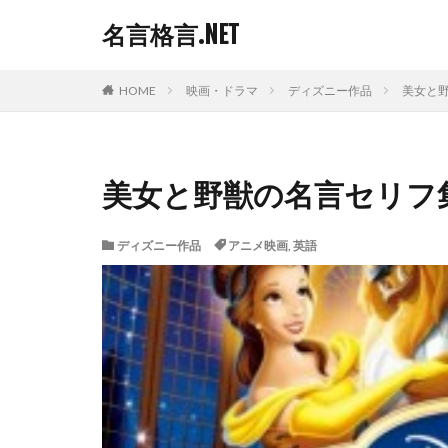
名言格言.NET
HOME
映画・ドラマ
ディズニー作品
美女と
美女と野獣の名言セリフ
ディズニー作品
アニメ映画
,
英語