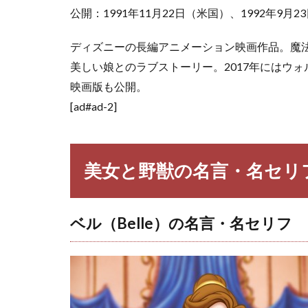
名セリフ
公開：1991年11月22日（米国）、1992年9月
2.3
ガス
トン
ディズニーの長編アニメーション映画作品。魔
（Gaston）
美しい娘とのラブストーリー。2017年にはウ
の名言・名
映画版も公開。
セリフ
[ad#ad-2]
美女と野獣の名言・名セリ
ベル（Belle）の名言・名セリフ