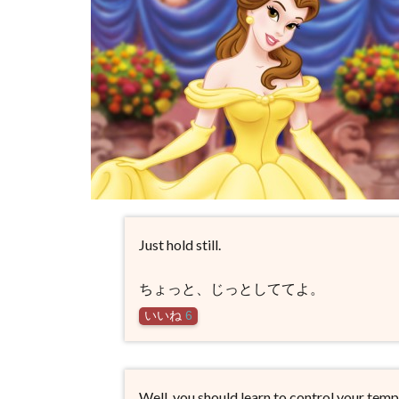
Just hold still.
ちょっと、じっとしててよ。
いいね
6
Well, you should learn to control your temper