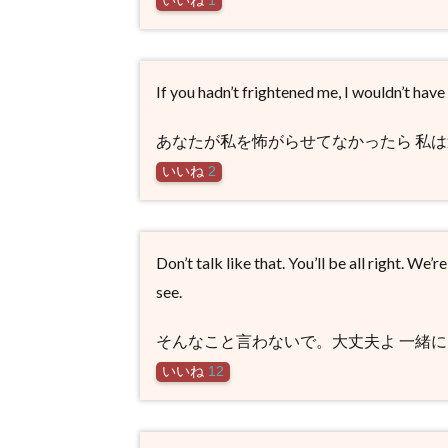
いいね
1
If you hadn’t frightened me, I wouldn’t have
あなたが私を怖がらせてなかったら 私
いいね
2
Don’t talk like that. You’ll be all right. We’
see.
そんなこと言わないで。大丈夫よ 一緒
いいね
12