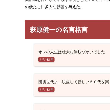
俳優たちに多大な影響を与えた。
萩原健一の名言格言
オレの人生は壮大な無駄づかいでした
いいね
0
団塊世代よ、脱皮して新しい５０代を楽
いいね
0