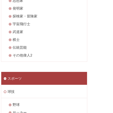
思想家
発明家
探検家・冒険家
宇宙飛行士
武道家
棋士
伝統芸能
その他偉人2
スポーツ
球技
野球
サッカー