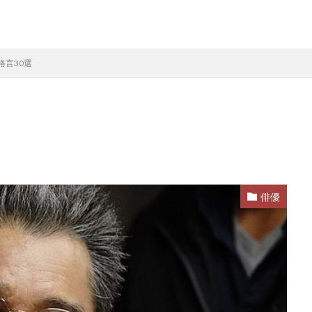
格言30選
俳優