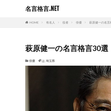
名言格言.NET
HOME
有名人
役者
俳優
萩原健一の名言
萩原健一の名言格言30選
俳優
は
,
埼玉県