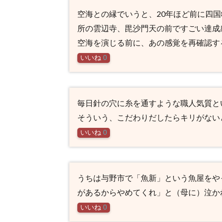
空海との縁でいうと、20年ほど前に四国
所の雲辺寺、毘沙門天の前ですごい達成
空海を演じる前に、あの感覚を再確認す
いいね
0
毎日針の穴に糸を通すような職人気質と
そういう、こだわりだしたらキリがない
いいね
0
うちは与野市で「魚新」という魚屋をや
があるからやめてくれ」と（母に）泣か
いいね
0