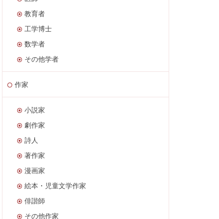
教育者
工学博士
数学者
その他学者
作家
小説家
劇作家
詩人
著作家
漫画家
絵本・児童文学作家
俳諧師
その他作家