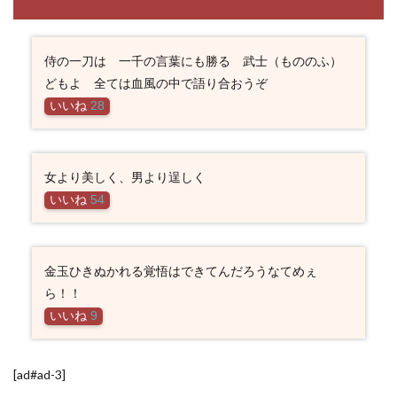
侍の一刀は 一千の言葉にも勝る 武士（もののふ）
どもよ 全ては血風の中で語り合おうぞ
いいね
28
女より美しく、男より逞しく
いいね
54
金玉ひきぬかれる覚悟はできてんだろうなてめぇ
ら！！
いいね
9
[ad#ad-3]