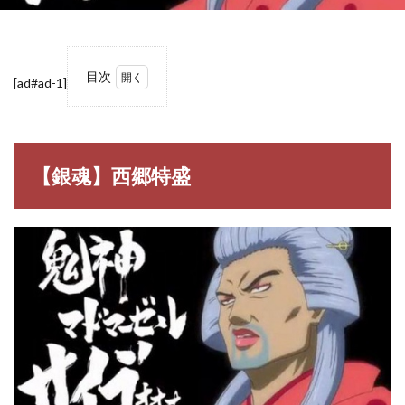
目次
[ad#ad-1]
1
【銀
魂】
西郷
特盛
【銀魂】西郷特盛
1.1
西郷
特盛
（さ
いご
う と
くも
り）
2
【銀
魂】
西郷