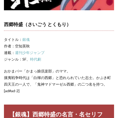
特盛
の名
言・
名セ
リフ
西郷特盛（さいごう とくもり）
3
銀
魂
タイトル：
銀魂
キャ
作者：空知英秋
ラ一
覧
連載：
週刊少年ジャンプ
ジャンル：SF、
時代劇
おかまバー「かまっ娘倶楽部」のママ。
攘夷戦争時代は「白褌の西郷」と恐れられていた志士。かぶき町
四天王の一人で、「鬼神マドマーゼル西郷」の二つ名を持つ。
[ad#ad-2]
【銀魂】西郷特盛の名言・名セリフ