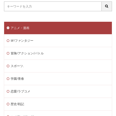
アニメ・漫画
SF/ファンタジー
冒険/アクション/バトル
スポーツ.
学園/青春
恋愛/ラブコメ
歴史/戦記