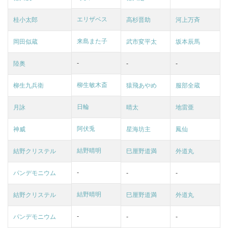
エリザベス
桂小太郎
高杉晋助
河上万斉
来島また子
岡田似蔵
武市変平太
坂本辰馬
-
陸奥
-
-
柳生敏木斎
柳生九兵衛
猿飛あやめ
服部全蔵
日輪
月詠
晴太
地雷亜
阿伏兎
神威
星海坊主
鳳仙
結野晴明
結野クリステル
巳厘野道満
外道丸
-
パンデモニウム
-
-
結野晴明
結野クリステル
巳厘野道満
外道丸
-
パンデモニウム
-
-