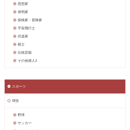
思想家
発明家
探検家・冒険家
宇宙飛行士
武道家
棋士
伝統芸能
その他偉人2
スポーツ
球技
野球
サッカー