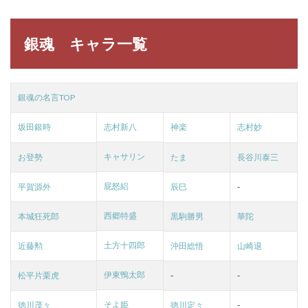
銀魂 キャラ一覧
銀魂の名言TOP
坂田銀時
志村新八
神楽
志村妙
キャサリン
お登勢
たま
長谷川泰三
屁怒絽
平賀源外
辰巳
-
西郷特盛
本城狂死郎
黒駒勝男
華陀
土方十四郎
近藤勲
沖田総悟
山崎退
伊東鴨太郎
松平片栗虎
-
-
そよ姫
徳川茂々
徳川定々
-