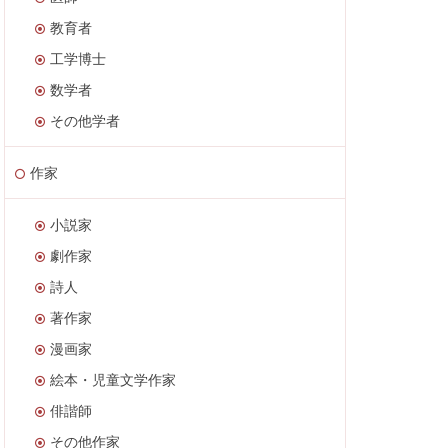
教育者
工学博士
数学者
その他学者
作家
小説家
劇作家
詩人
著作家
漫画家
絵本・児童文学作家
俳諧師
その他作家