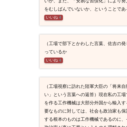
いか、また、「安易な習慣化」により努
をむしばんでいないか、ということであ
いいね
4
（工場で部下とかわした言葉、佐吉の発
っているか
いいね
4
（工場視察に訪れた陸軍大臣の「将来自
い」という言葉への返答）現在私の工場
を作る工作機械は大部分外国から輸入す
要なものに対しては、社会も政治家も保
する根本のものは工作機械であるのに、