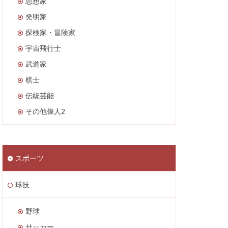
思想家
発明家
探検家・冒険家
宇宙飛行士
武道家
棋士
伝統芸能
その他偉人2
スポーツ
球技
野球
サッカー