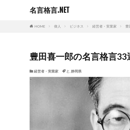
名言格言.NET
HOME
偉人
ビジネス
経営者・実業家
豊
豊田喜一郎の名言格言33
経営者・実業家
と
,
静岡県