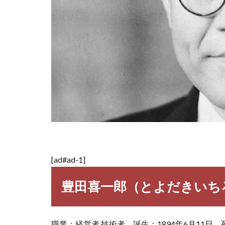
[ad#ad-1]
豊田喜一郎（とよだきいち
職業：経営者,技術者 誕生：1894年6月11日 