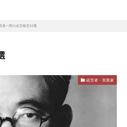
田喜一郎の名言格言33選
選
経営者・実業家