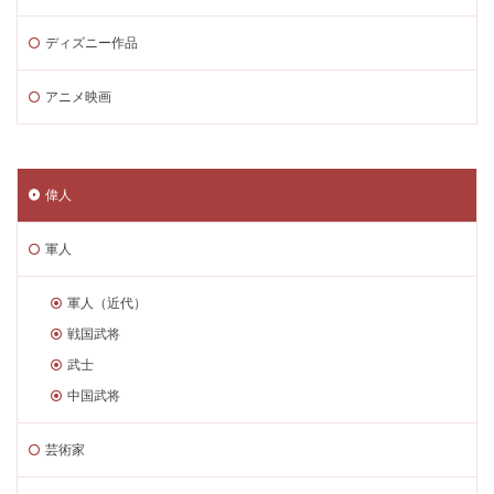
ディズニー作品
アニメ映画
偉人
軍人
軍人（近代）
戦国武将
武士
中国武将
芸術家