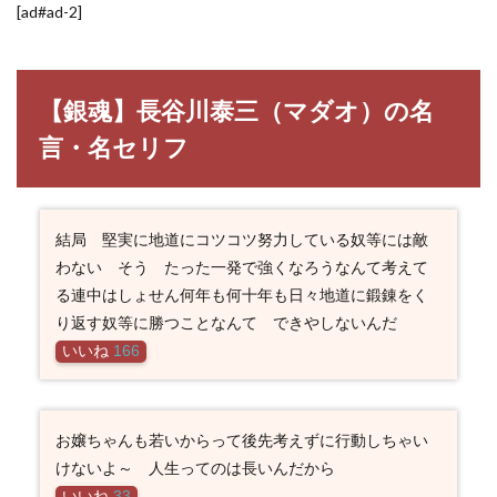
[ad#ad-2]
【銀魂】長谷川泰三（マダオ）の名
言・名セリフ
結局 堅実に地道にコツコツ努力している奴等には敵
わない そう たった一発で強くなろうなんて考えて
る連中はしょせん何年も何十年も日々地道に鍛錬をく
り返す奴等に勝つことなんて できやしないんだ
いいね
166
お嬢ちゃんも若いからって後先考えずに行動しちゃい
けないよ～ 人生ってのは長いんだから
いいね
33