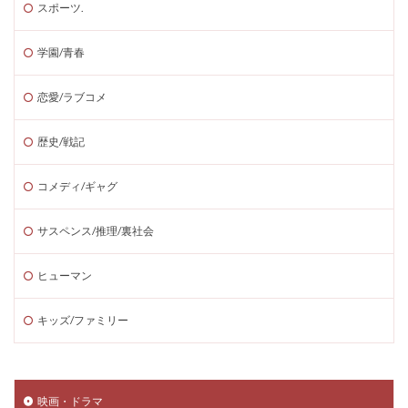
スポーツ.
学園/青春
恋愛/ラブコメ
歴史/戦記
コメディ/ギャグ
サスペンス/推理/裏社会
ヒューマン
キッズ/ファミリー
映画・ドラマ