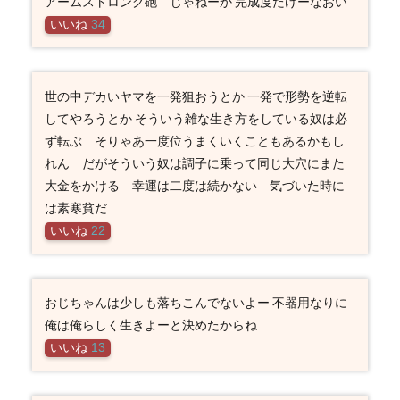
アームストロング砲 じゃねーか 完成度たけーなおい
いいね
34
世の中デカいヤマを一発狙おうとか 一発で形勢を逆転
してやろうとか そういう雑な生き方をしている奴は必
ず転ぶ そりゃあ一度位うまくいくこともあるかもし
れん だがそういう奴は調子に乗って同じ大穴にまた
大金をかける 幸運は二度は続かない 気づいた時に
は素寒貧だ
いいね
22
おじちゃんは少しも落ちこんでないよー 不器用なりに
俺は俺らしく生きよーと決めたからね
いいね
13