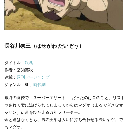
2
【銀
魂】
長谷
川泰
三
（マ
ダ
長谷川泰三（はせがわ たいぞう）
オ）
の名
言・
タイトル：
銀魂
名セ
リフ
作者：空知英秋
連載：
週刊少年ジャンプ
3
ジャンル：SF、
銀
時代劇
魂
キャ
幕府の官僚で、スーパーエリート……だったのは昔のこと。リスト
ラ一
ラされて妻に逃げられてしまってからはマダオ（まるでダメなオ
覧
ッサン）街道をひた走る万年フリーター。
金と運はなくとも、男の美学は大いに持ち合わせる渋いヤツ。で
もマダオ。