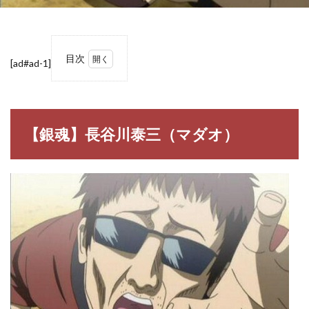
目次
[ad#ad-1]
1
【銀
魂】
長谷
川泰
【銀魂】長谷川泰三（マダオ）
三
（マ
ダ
オ）
1.1
長谷
川泰
三
（は
せが
わ た
いぞ
う）