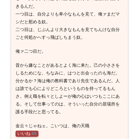
きるんだ。
一つ目は、自分よりも卑小なもんを見て、俺ァまだマ
シだと慰める奴。
二つ目は、じぶんより大きなもんを見てちんけな自分
ごと何処かへすっ飛ばしちまう奴。
俺ァ二つ目だ。
昔から嫌なことがあるとよく海に来た。己の小ささを
しるためにな。ちなみに、はつと出会ったのも海だ。
分かるか？海は俺の教科書であり先生であるんだ。人
は誰でも心によりどころというものを持ってるもん
さ。例え職を転々としよーが俺の心はいつもここにあ
る。そして仕事ってのは、そういった自分の居場所を
護る手段だと思ってる。
金云々じゃねェ。こいつは、俺の天職
いいね
68