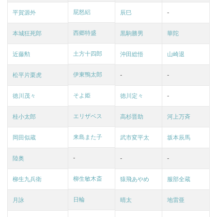
屁怒絽
平賀源外
辰巳
-
西郷特盛
本城狂死郎
黒駒勝男
華陀
土方十四郎
近藤勲
沖田総悟
山崎退
伊東鴨太郎
松平片栗虎
-
-
そよ姫
徳川茂々
徳川定々
-
エリザベス
桂小太郎
高杉晋助
河上万斉
来島また子
岡田似蔵
武市変平太
坂本辰馬
-
陸奥
-
-
柳生敏木斎
柳生九兵衛
猿飛あやめ
服部全蔵
日輪
月詠
晴太
地雷亜