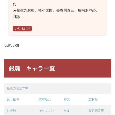
だ
by柳生九兵衛、桂小太郎、長谷川泰三、猿飛あやめ、
月詠
いいね
14
[ad#ad-3]
銀魂 キャラ一覧
銀魂の名言TOP
坂田銀時
志村新八
神楽
志村妙
キャサリン
お登勢
たま
長谷川泰三