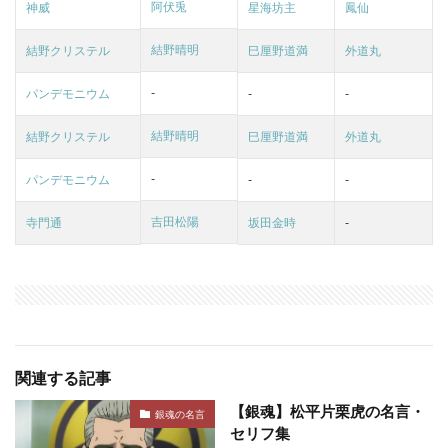
阿伏兎
神威
星海坊主
鳳仙
結野晴明
結野クリステル
巳厘野道満
外道丸
-
パンデモニウム
-
-
結野晴明
結野クリステル
巳厘野道満
外道丸
-
パンデモニウム
-
-
吉田松陽
寺門通
坂田金時
-
関連する記事
【銀魂】松平片栗虎の名言・
銀魂の名言
セリフ集