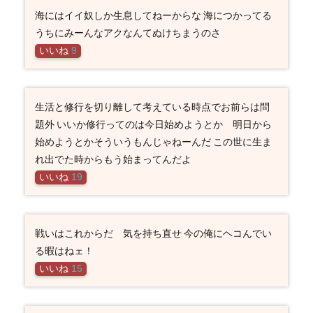
海にはイイ奴しか生息してねーからな 海につかってる
うちにみーんなアクなんてぬけちまうのさ
いいね
9
生活と修行を切り離して考えている時点でお前らは問
題外 いいか修行ってのは今日始めようとか 明日から
始めようとかそういうもんじゃねーんだ この世に生ま
れ出でた時からもう始まってんだよ
いいね
19
戦いはこれからだ 気を持ち直せ 今の俺にヘコんでい
る暇はねェ！
いいね
15