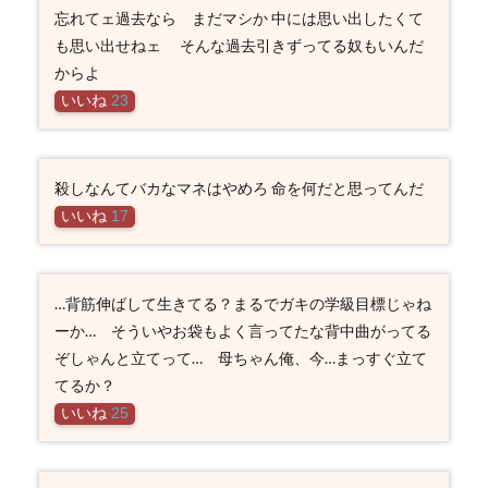
忘れてェ過去なら まだマシか 中には思い出したくて
も思い出せねェ そんな過去引きずってる奴もいんだ
からよ
いいね
23
殺しなんてバカなマネはやめろ 命を何だと思ってんだ
いいね
17
…背筋伸ばして生きてる？まるでガキの学級目標じゃね
ーか… そういやお袋もよく言ってたな背中曲がってる
ぞしゃんと立てって… 母ちゃん俺、今…まっすぐ立て
てるか？
いいね
25