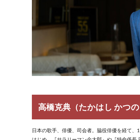
高橋克典（たかはし かつ
日本の歌手、俳優、司会者。脇役俳優を経て、1
はじめ、『サラリーマン金太郎』や『特命係長 只