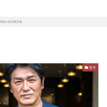
克典の名言格言集
歌手