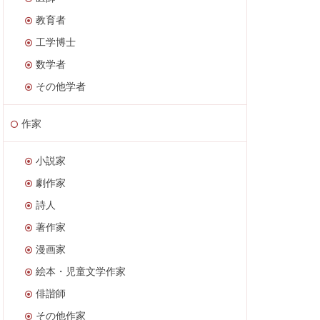
教育者
工学博士
数学者
その他学者
作家
小説家
劇作家
詩人
著作家
漫画家
絵本・児童文学作家
俳諧師
その他作家