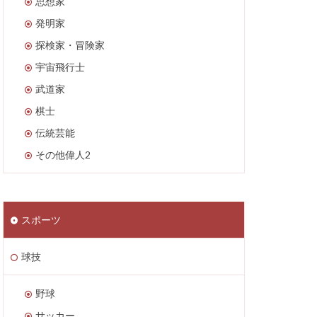
思想家
発明家
探検家・冒険家
宇宙飛行士
武道家
棋士
伝統芸能
その他偉人2
スポーツ
球技
野球
サッカー