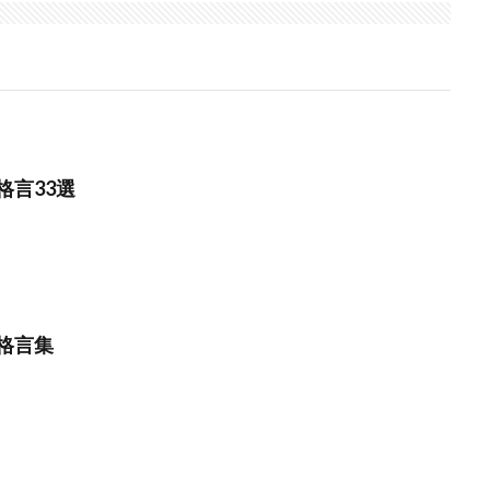
格言33選
格言集