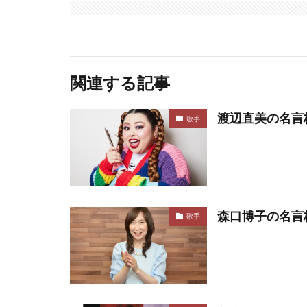
関連する記事
渡辺直美の名言
歌手
森口博子の名言
歌手