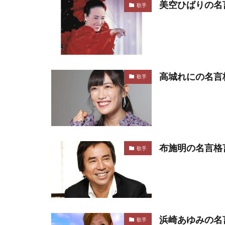
美空ひばりの名
歌手
高城れにの名言
歌手
布施明の名言格
歌手
浜崎あゆみの名
歌手