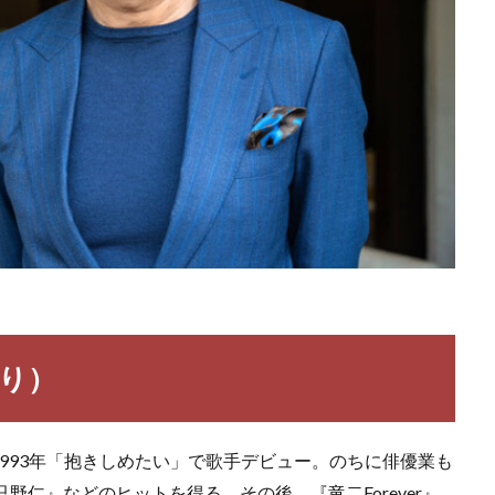
のり）
993年「抱きしめたい」で歌手デビュー。のちに俳優業も
野仁』などのヒットを得る。その後、『竜二Forever』