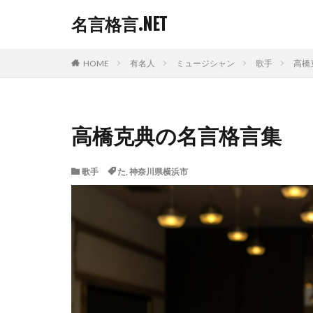
名言格言.NET
HOME
有名人
ミュージシャン
歌手
高橋
高橋克典の名言格言集
歌手
た
,
神奈川県横浜市