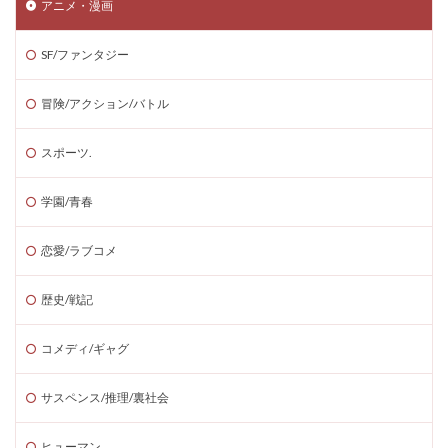
アニメ・漫画
SF/ファンタジー
冒険/アクション/バトル
スポーツ.
学園/青春
恋愛/ラブコメ
歴史/戦記
コメディ/ギャグ
サスペンス/推理/裏社会
ヒューマン