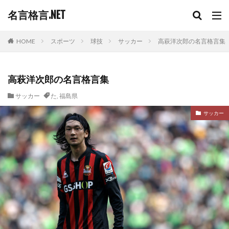
名言格言.NET
HOME
スポーツ
球技
サッカー
高萩洋次郎の名言格言集
高萩洋次郎の名言格言集
サッカー
た
,
福島県
サッカー