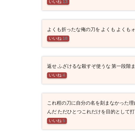
いいね
13
よくも折ったな俺の刀を よくも よくも
いいね
18
返せ ふざけるな殺すぞ使うな 第一段階
いいね
4
これ程の刀に自分の名を刻まなかった理
んだ ただひとつこれだけを目的として
いいね
5