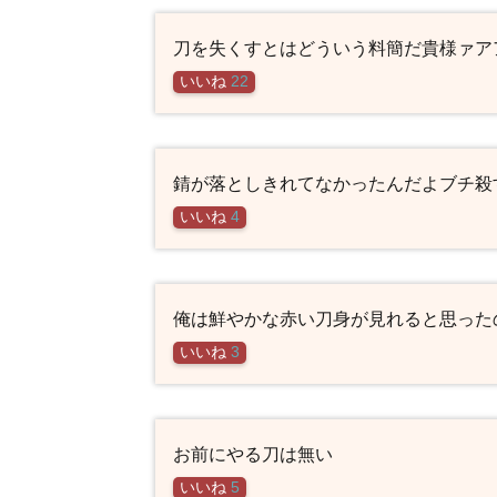
刀を失くすとはどういう料簡だ貴様ァア
いいね
22
錆が落としきれてなかったんだよブチ殺
いいね
4
俺は鮮やかな赤い刀身が見れると思った
いいね
3
お前にやる刀は無い
いいね
5