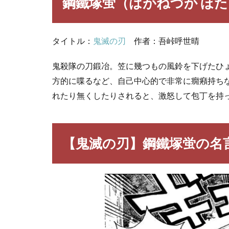
鋼鐵塚蛍（はがねづか ほ
がね
づか
ほた
る）
タイトル：
鬼滅の刃
作者：吾峠呼世晴
2
【鬼
鬼殺隊の刀鍛冶。笠に幾つもの風鈴を下げたひ
滅の
方的に喋るなど、自己中心的で非常に癇癪持ち
刃】
れたり無くしたりされると、激怒して包丁を持
鋼鐵
塚蛍
の名
言・
【鬼滅の刃】鋼鐵塚蛍の名
名セ
リフ
3
鬼
滅
の
刃
キ