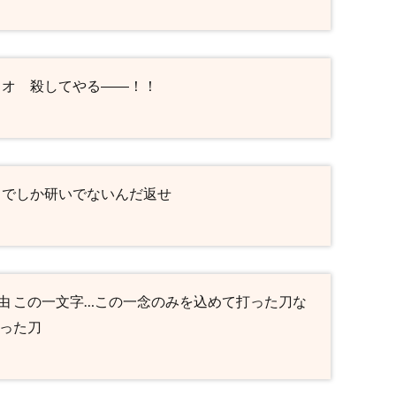
ォオ 殺してやる――！！
までしか研いでないんだ返せ
由 この一文字…この一念のみを込めて打った刀な
打った刀