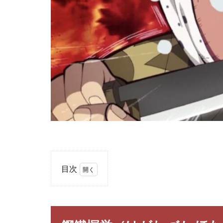
目次
1
鋼鐵
塚蛍
（は