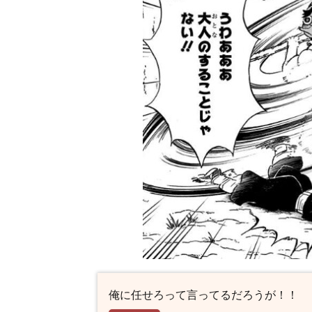
ャ
ラ
一
覧
俺に任せろって言ってるだろうが！！