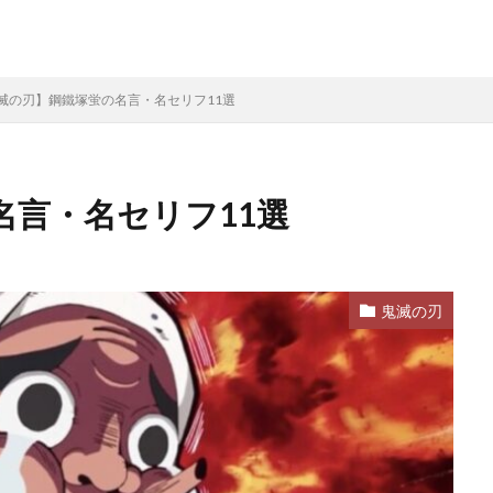
滅の刃】鋼鐵塚蛍の名言・名セリフ11選
名言・名セリフ11選
鬼滅の刃