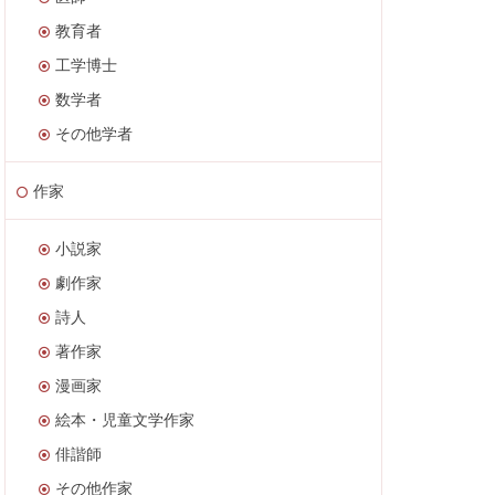
教育者
工学博士
数学者
その他学者
作家
小説家
劇作家
詩人
著作家
漫画家
絵本・児童文学作家
俳諧師
その他作家