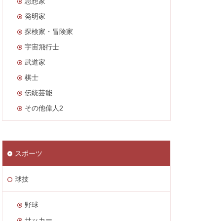
思想家
発明家
探検家・冒険家
宇宙飛行士
武道家
棋士
伝統芸能
その他偉人2
スポーツ
球技
野球
サッカー