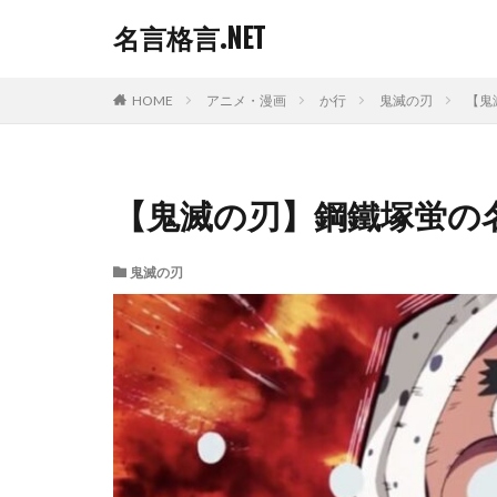
名言格言.NET
HOME
アニメ・漫画
か行
鬼滅の刃
【鬼
【鬼滅の刃】鋼鐵塚蛍の
鬼滅の刃