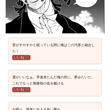
君がすやすやと眠っている間に俺はこの汽車と融合し
た！
いいね
11
運がいいなぁ。早速来たんだ俺の所に。夢みたいだ。
これでもっと無惨様の血を戴ける
いいね
13
お眠り。家族に会える良い夢を