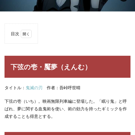
目次
1
下弦
の
壱・
魘夢
下弦の壱・魘夢（えんむ）
（え
ん
む）
タイトル：
鬼滅の刃
作者：吾峠呼世晴
2
【鬼
下弦の壱（いち）。映画無限列車編に登場した。「眠り鬼」と呼
滅の
刃】
ばれ、夢に関する血鬼術を使い、術の効力を持ったギミックを作
下弦
成することも得意とする。
の
壱・
魘夢
の名