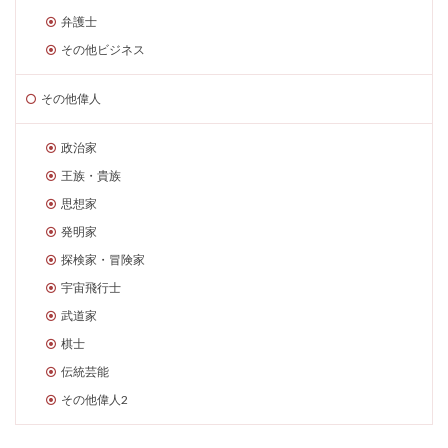
弁護士
その他ビジネス
その他偉人
政治家
王族・貴族
思想家
発明家
探検家・冒険家
宇宙飛行士
武道家
棋士
伝統芸能
その他偉人2