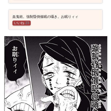
血鬼術。強制昏倒催眠の囁き。お眠りィィ
いいね
23