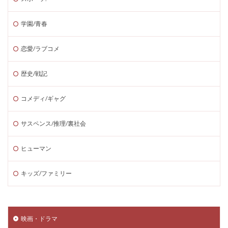
学園/青春
恋愛/ラブコメ
歴史/戦記
コメディ/ギャグ
サスペンス/推理/裏社会
ヒューマン
キッズ/ファミリー
映画・ドラマ