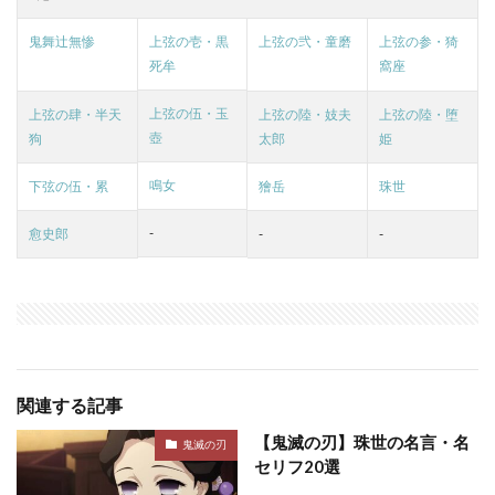
鬼舞辻無惨
上弦の壱・黒
上弦の弐・童磨
上弦の参・猗
死牟
窩座
上弦の伍・玉
上弦の肆・半天
上弦の陸・妓夫
上弦の陸・堕
壺
狗
太郎
姫
鳴女
下弦の伍・累
獪岳
珠世
-
愈史郎
-
-
関連する記事
【鬼滅の刃】珠世の名言・名
鬼滅の刃
セリフ20選