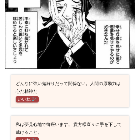
どんなに強い鬼狩りだって関係ない。人間の原動力は
心だ精神だ
いいね
24
私は夢見心地で御座います。 貴方様直々に手を下して
戴けること。
いいね
24