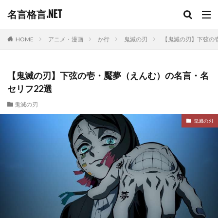
名言格言.NET
HOME
アニメ・漫画
か行
鬼滅の刃
【鬼滅の刃】下弦の
【鬼滅の刃】下弦の壱・魘夢（えんむ）の名言・名
セリフ22選
鬼滅の刃
鬼滅の刃