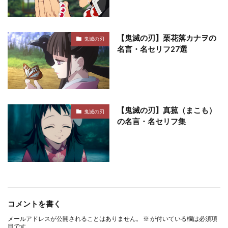
【鬼滅の刃】栗花落カナヲの
鬼滅の刃
名言・名セリフ27選
【鬼滅の刃】真菰（まこも）
鬼滅の刃
の名言・名セリフ集
コメントを書く
メールアドレスが公開されることはありません。
※
が付いている欄は必須項
目です