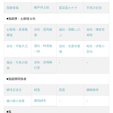
嘴平伊之助
我妻善逸
栗花落カナヲ
不死川玄弥
■鬼殺隊・お館様＆柱
お館様・産屋敷
水柱・冨岡義
蟲柱・胡蝶しの
炎柱・煉獄杏
耀哉
勇
ぶ
寿郎
霞柱・時透無
音柱・宇髄天元
恋柱・甘露寺蜜
蛇柱・伊黒小
一郎
璃
芭内
岩柱・悲鳴嶼
風柱・不死川実
-
-
行冥
弥
■鬼殺隊関係者
鱗滝左近次
錆兎
真菰
鋼鐵塚蛍
継国縁壱
藤の家の老婆
-
-
■鬼