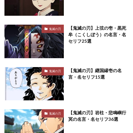
【鬼滅の刃】上弦の壱・黒死
鬼滅の刃
牟（こくしぼう）の名言・名
セリフ25選
【鬼滅の刃】継国縁壱の名
鬼滅の刃
言・名セリフ15選
【鬼滅の刃】岩柱・悲鳴嶼行
鬼滅の刃
冥の名言・名セリフ36選