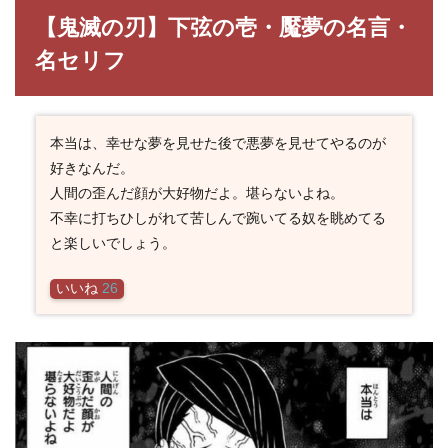
言・
【鬼滅の刃】下弦の壱・魘夢の名言・
名セ
リフ
名セリフ
3
鬼滅
の刃
キャ
本当は、幸せな夢を見せた後で悪夢を見せてやるのが
ラ一
好きなんだ。
覧
人間の歪んだ顔が大好物だよ。堪らないよね。
不幸に打ちひしがれて苦しんで踠いてる奴を眺めてる
と楽しいでしょう。
いいね
26