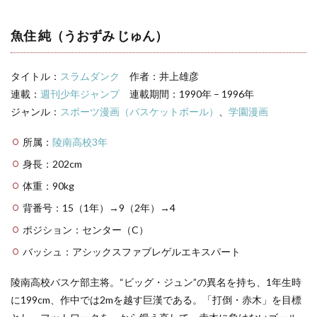
ダン
ク】
魚住
魚住 純（うおずみ じゅん）
純の
名
言・
タイトル：
スラムダンク
作者：井上雄彦
名セ
リフ
連載：
週刊少年ジャンプ
連載期間：1990年 – 1996年
ジャンル：
スポーツ漫画（バスケットボール）
、
学園漫画
3
スラ
ムダ
所属：
陵南高校3年
ンク
身長：202cm
キャ
ラ一
体重：90kg
覧
背番号：15（1年）→9（2年）→4
ポジション：センター（C）
バッシュ：アシックスファブレゲルエキスパート
陵南高校バスケ部主将。“ビッグ・ジュン”の異名を持ち、1年生時
に199cm、作中では2mを越す巨漢である。「打倒・赤木」を目標