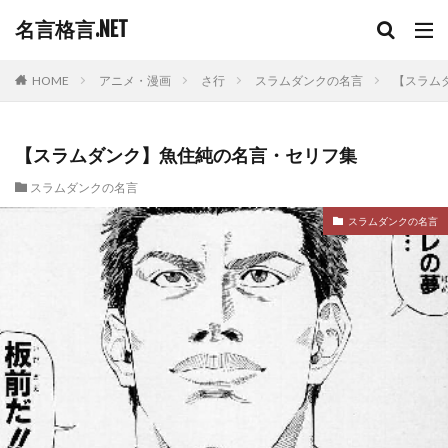
名言格言.NET
HOME
アニメ・漫画
さ行
スラムダンクの名言
【スラム
【スラムダンク】魚住純の名言・セリフ集
スラムダンクの名言
スラムダンクの名言