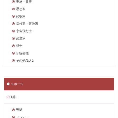
王族・貴族
思想家
発明家
探検家・冒険家
宇宙飛行士
武道家
棋士
伝統芸能
その他偉人2
スポーツ
球技
野球
サッカー