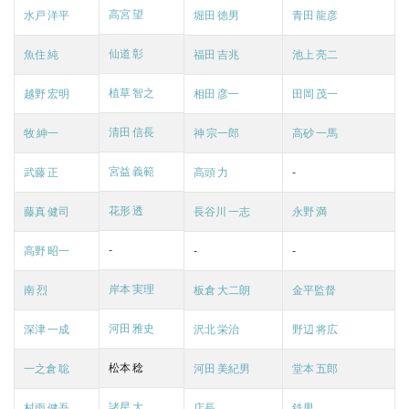
高宮 望
水戸 洋平
堀田 徳男
青田 龍彦
仙道 彰
魚住 純
福田 吉兆
池上 亮二
植草 智之
越野 宏明
相田 彦一
田岡 茂一
清田 信長
牧 紳一
神 宗一郎
高砂 一馬
宮益 義範
武藤 正
高頭 力
-
花形 透
藤真 健司
長谷川 一志
永野 満
-
高野 昭一
-
-
岸本 実理
南 烈
板倉 大二朗
金平監督
河田 雅史
深津 一成
沢北 栄治
野辺 将広
松本 稔
一之倉 聡
河田 美紀男
堂本 五郎
諸星 大
村雨 健吾
店長
鉄男