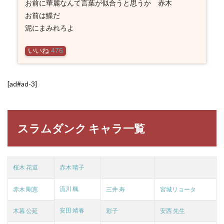
お前に華麗なんて言葉が似合うと思うか 赤木
お前は鰈だ
泥にまみれろよ
いいね
476
[ad#ad-3]
スラムダンク キャラ一覧
桜木 花道
赤木 晴子
流川 楓
赤木 剛憲
三井 寿
宮城リョータ
安田 靖春
木暮 公延
彩子
安西 先生