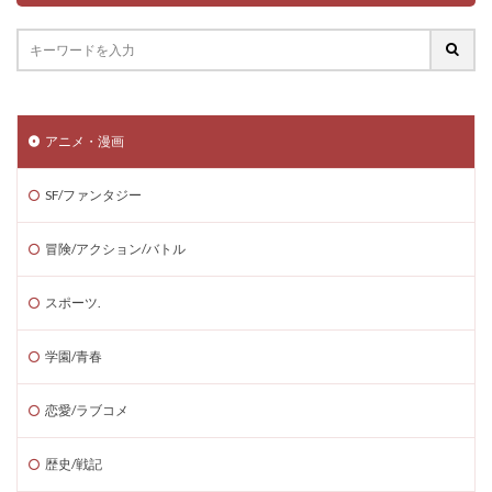
アニメ・漫画
SF/ファンタジー
冒険/アクション/バトル
スポーツ.
学園/青春
恋愛/ラブコメ
歴史/戦記