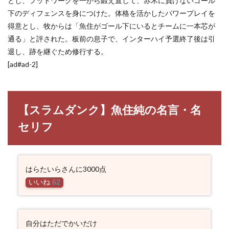
とし、フットワークを一から鍛え直して、赤木に負けないゴール
下のディフェンスを身につけた。体格を活かしたパワープレイを
得意とし、牧からは「魚住がゴール下にいるとチームに一本芯が
通る」と評された。板前の息子で、インターハイ予選終了後は引
退し、跡を継ぐため修行する。
[ad#ad-2]
【スラムダンク】魚住純の名言・名
セリフ
はらたいらさんに3000点
いいね
62
自分はただでかいだけ