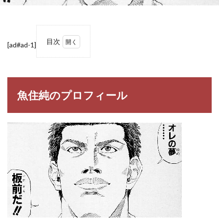
目次
[ad#ad-1]
1
魚住
純の
プロ
フィ
魚住純のプロフィール
ール
1.1
魚住
純
（う
おず
み じ
ゅ
ん）
2
【ス
ラム