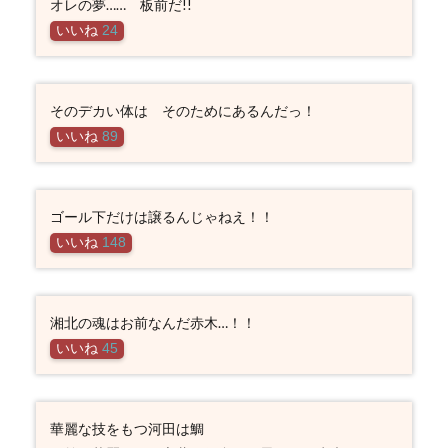
オレの夢…… 板前だ!!
いいね
24
そのデカい体は そのためにあるんだっ！
いいね
89
ゴール下だけは譲るんじゃねえ！！
いいね
148
湘北の魂はお前なんだ赤木…！！
いいね
45
華麗な技をもつ河田は鯛