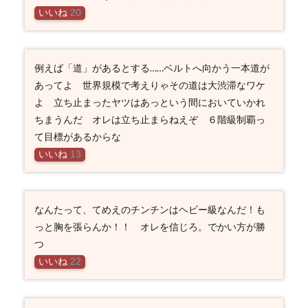
いいね
20
例えば「道」があるとする……ベルトへ向かう一本道が
あってよ 世界規模で考えりゃその道は大渋滞なワケ
よ 立ち止まったヤツはあっという間においていかれ
ちまうんだ オレは立ち止まらねえぞ ６階級制覇っ
て目標があるからな
いいね
13
なんたって、てめえのチンチンはヘビー級なんだ！も
っと胸を張らんか！！ オレを信じろ。でかい方が勝
つ
いいね
22