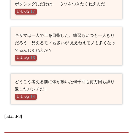
ボクシングにだけは… ウソをつきたくねえんだ
いいね
17
キサマは一人で上を目指した。練習もいつも一人きり
だろう 見えるモノも多いが 見えねえモノも多くなっ
てるんじゃねえか？
いいね
13
どうこう考える前に体が動いた何千回も何万回も繰り
返したパンチだ！
いいね
14
[ad#ad-3]