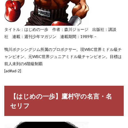
リフ
3
はじ
めの
一歩
タイトル：はじめの一歩 作者：森川ジョージ 出版社：講談
の登
社 連載：週刊少年マガジン 連載期間：1989年 –
場人
物
鴨川ボクシングジム所属のプロボクサー。現WBC世界ミドル級チ
ャンピオン、元WBC世界ジュニアミドル級チャンピオン。目標は
前人未到の6階級制覇
[ad#ad-2]
【はじめの一歩】鷹村守の名言・名
セリフ