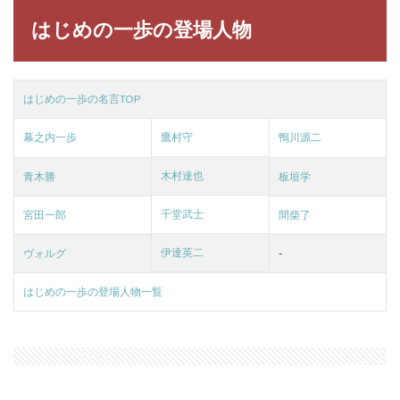
はじめの一歩の登場人物
はじめの一歩の名言TOP
幕之内一歩
鷹村守
鴨川源二
木村達也
青木勝
板垣学
千堂武士
宮田一郎
間柴了
伊達英二
ヴォルグ
-
はじめの一歩の登場人物一覧