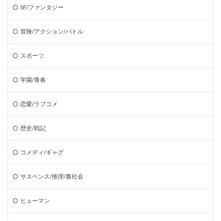
SF/ファンタジー
冒険/アクション/バトル
スポーツ.
学園/青春
恋愛/ラブコメ
歴史/戦記
コメディ/ギャグ
サスペンス/推理/裏社会
ヒューマン