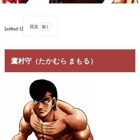
目次
[ad#ad-1]
1
鷹村
守
（た
かむ
鷹村守（たかむら まもる）
ら
まも
る）
2
【は
じめ
の一
歩】
鷹村
守の
名
言・
名セ