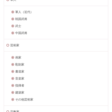
軍人（近代）
戦国武将
武士
中国武将
芸術家
画家
彫刻家
書道家
音楽家
指揮者
建築家
その他芸術家
宗教家