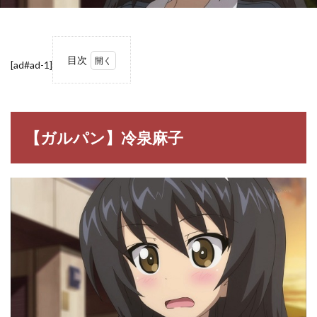
目次
[ad#ad-1]
1
【ガ
ルパ
ン】
冷泉
【ガルパン】冷泉麻子
麻子
1.1
冷泉
麻子
（れ
いぜ
い ま
こ）
2
【ガ
ルパ
ン】