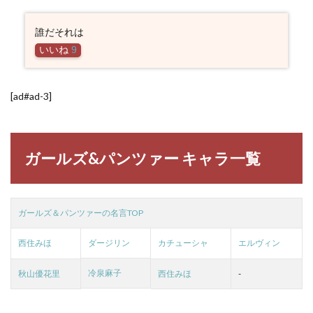
誰だそれは
いいね
9
[ad#ad-3]
ガールズ&パンツァー キャラ一覧
ガールズ＆パンツァーの名言TOP
西住みほ
ダージリン
カチューシャ
エルヴィン
冷泉麻子
秋山優花里
西住みほ
-