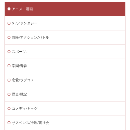
アニメ・漫画
SF/ファンタジー
冒険/アクション/バトル
スポーツ.
学園/青春
恋愛/ラブコメ
歴史/戦記
コメディ/ギャグ
サスペンス/推理/裏社会