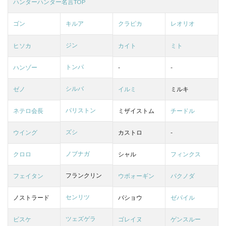
ハンターハンター名言TOP
ゴン
キルア
クラピカ
レオリオ
ジン
ヒソカ
カイト
ミト
トンパ
ハンゾー
-
-
シルバ
ゼノ
イルミ
ミルキ
パリストン
ネテロ会長
ミザイストム
チードル
ズシ
ウイング
カストロ
-
ノブナガ
クロロ
シャル
フィンクス
フランクリン
フェイタン
ウボォーギン
パクノダ
センリツ
ノストラード
バショウ
ゼパイル
ツェズゲラ
ビスケ
ゴレイヌ
ゲンスルー