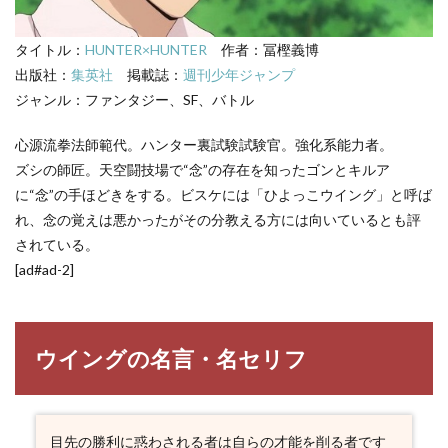
HUNTER×HUNTER
キャラ一覧
タイトル：
HUNTER×HUNTER
作者：冨樫義博
出版社：
集英社
掲載誌：
週刊少年ジャンプ
ジャンル：ファンタジー、SF、バトル
心源流拳法師範代。ハンター裏試験試験官。強化系能力者。
ズシの師匠。天空闘技場で“念”の存在を知ったゴンとキルア
に“念”の手ほどきをする。ビスケには「ひよっこウイング」と呼ば
れ、念の覚えは悪かったがその分教える方には向いているとも評
されている。
[ad#ad-2]
ウイングの名言・名セリフ
目先の勝利に惑わされる者は自らの才能を削る者です