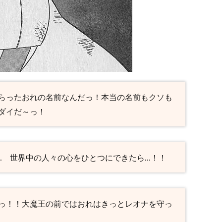
らったおれの名前なんだっ！本当の名前もクソも
ダイだ～っ！
… 世界中の人々の心をひとつにできたら…！！
っ！！大魔王の前ではおれはきっとレオナを守っ