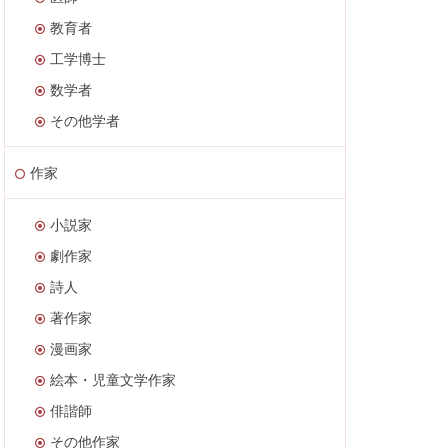
教育者
工学博士
数学者
その他学者
作家
小説家
劇作家
詩人
著作家
漫画家
絵本・児童文学作家
俳諧師
その他作家