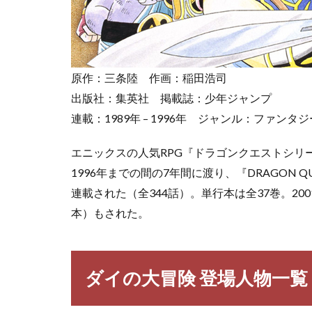
ンの
使徒
の名
言・
名セ
原作：三条陸 作画：稲田浩司
リフ
出版社：集英社 掲載誌：少年ジャンプ
3.1
連載：1989年 – 1996年 ジャンル：ファンタ
【ダ
イの
大冒
エニックスの人気RPG『ドラゴンクエストシリ
険】
1996年までの間の7年間に渡り、『DRAGON 
ダイ
連載された（全344話）。単行本は全37巻。2
の名
言・
本）もされた。
名セ
リフ
3.2
ダイの大冒険 登場人物一覧
【ダ
イの
大冒