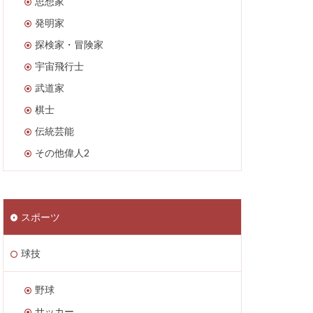
思想家
発明家
探検家・冒険家
宇宙飛行士
武道家
棋士
伝統芸能
その他偉人2
スポーツ
球技
野球
サッカー