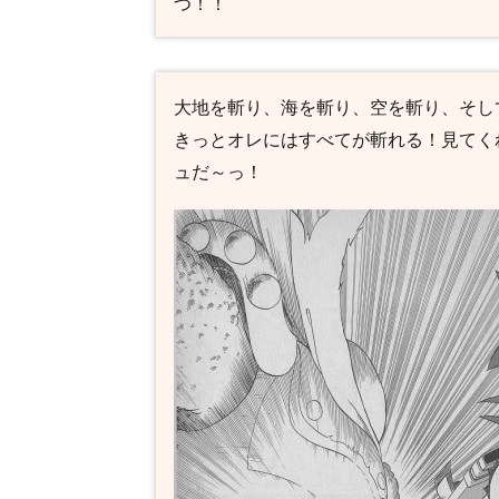
つ！！
ンの
名
言・
名セ
リフ
大地を斬り、海を斬り、空を斬り、そし
きっとオレにはすべてが斬れる！見てく
4.2
【ダ
ュだ～っ！
イの
大冒
険】
マト
リフ
の名
言・
名セ
リフ
5
【ダ
イの
大冒