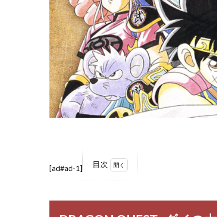
目次
[ad#ad-1]
1
DRAGON
QUEST -
ダイの大