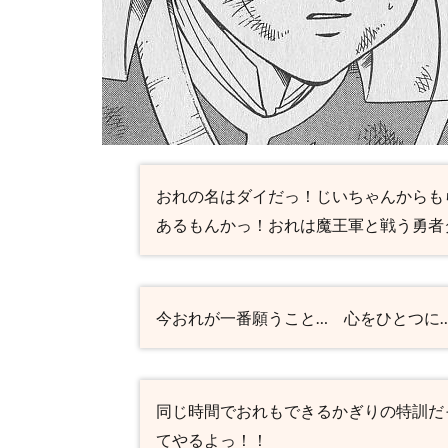
イの
大冒
険】
ヒュ
ンケ
ルの
名
言・
名セ
おれの名はダイだっ！じいちゃんからも
リフ
あるもんかっ！おれは魔王軍と戦う勇者
3.5
【ダ
イの
大冒
今おれが一番願うこと… 心をひとつに
険】
レオ
ナの
名
同じ時間でおれもできるかぎりの特訓だ
言・
名セ
てやるよっ！！