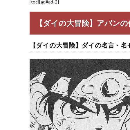
[toc][ad#ad-2]
険】
ポッ
プの
【ダイの大冒険】アバンの
名
言・
名セ
リフ
【ダイの大冒険】ダイの名言・名
3.3
【ダ
イの
大冒
険】
マァ
ムの
名
言・
名セ
リフ
3.4
【ダ