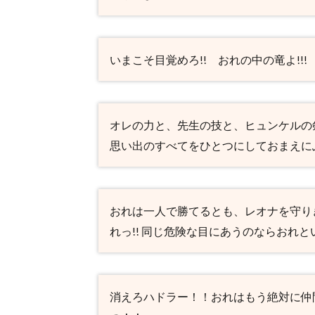
リフ
4
【ダ
いまこそ目覚めろ!! おれの中の竜よ!!!
イの
大冒
険】
過去
の勇
オレの力と、先生の技と、ヒュンケルの
者た
思い出のすべてをひとつにしておまえに
ちの
名
言・
名セ
リフ
おれは一人で勝てるとも、レオナを守り
れっ!! 同じ危険な目にあうのならおれと
4.1
【ダ
イの
大冒
険】
消えろハドラー！！おれはもう絶対に仲
アバ