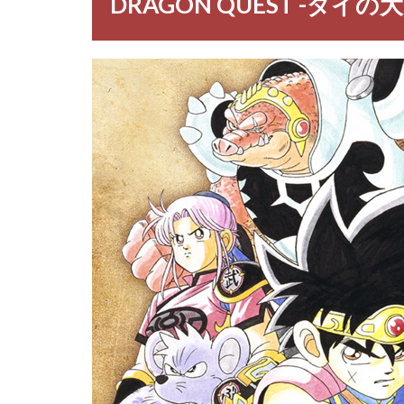
DRAGON QUEST -ダイの
冒険-
2
ダ
イ
の
大
冒
険
登
場
人
物
一
覧
3
【ダ
イの
大冒
険】
アバ