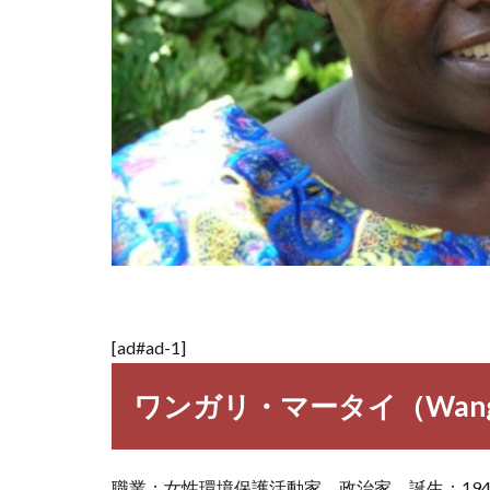
[ad#ad-1]
ワンガリ・マータイ（Wangari
職業：女性環境保護活動家、政治家 誕生：1940