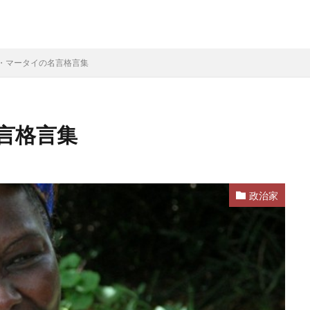
・マータイの名言格言集
言格言集
政治家