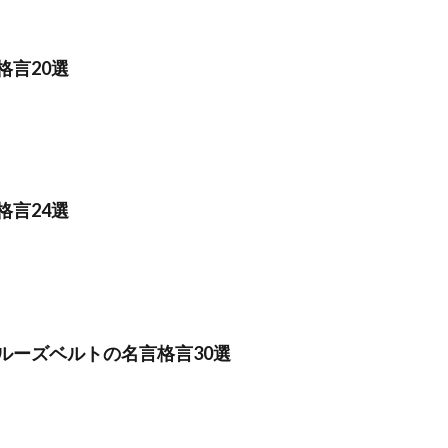
格言20選
格言24選
ルーズベルトの名言格言30選