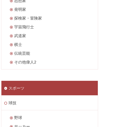
思想家
発明家
探検家・冒険家
宇宙飛行士
武道家
棋士
伝統芸能
その他偉人2
スポーツ
球技
野球
サッカー