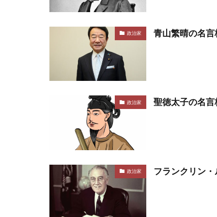
青山繁晴の名言
政治家
聖徳太子の名言
政治家
フランクリン・
政治家