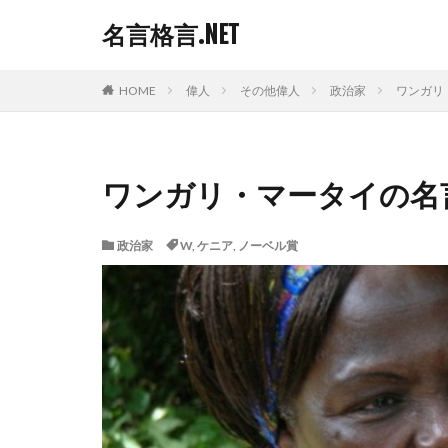
名言格言.NET
HOME
偉人
その他偉人
政治家
ワンガリ
ワンガリ・マータイの名
政治家
W
,
ケニア
,
ノーベル賞