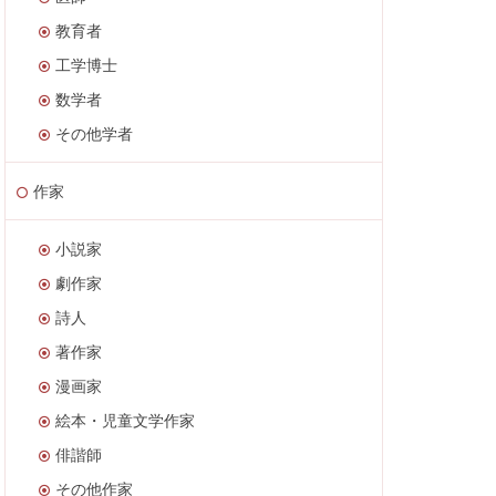
教育者
工学博士
数学者
その他学者
作家
小説家
劇作家
詩人
著作家
漫画家
絵本・児童文学作家
俳諧師
その他作家