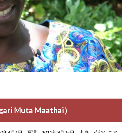
 Muta Maathai）
年4月1日 死没：2011年9月25日 出身：英領ケニア