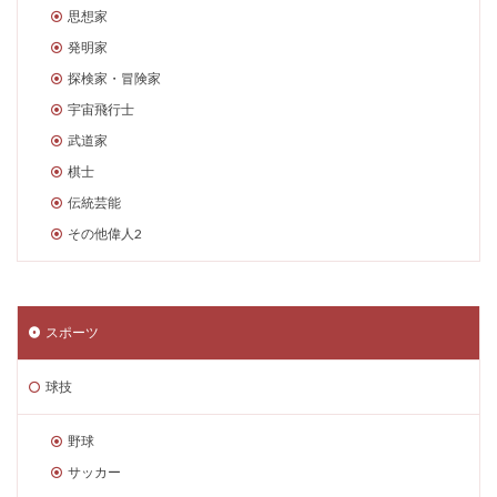
思想家
発明家
探検家・冒険家
宇宙飛行士
武道家
棋士
伝統芸能
その他偉人2
スポーツ
球技
野球
サッカー