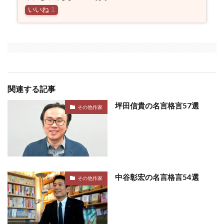
いいね
1
関連する記事
坪田信貴の名言格言57選
その他作家
中谷彰宏の名言格言54選
その他作家