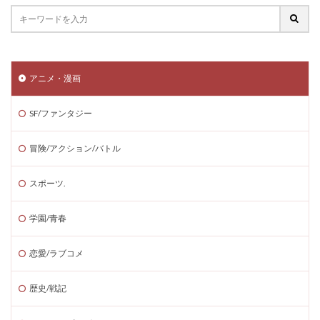
アニメ・漫画
SF/ファンタジー
冒険/アクション/バトル
スポーツ.
学園/青春
恋愛/ラブコメ
歴史/戦記