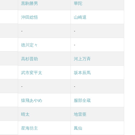
黒駒勝男
華陀
沖田総悟
山崎退
-
-
徳川定々
-
高杉晋助
河上万斉
武市変平太
坂本辰馬
-
-
猿飛あやめ
服部全蔵
晴太
地雷亜
星海坊主
鳳仙