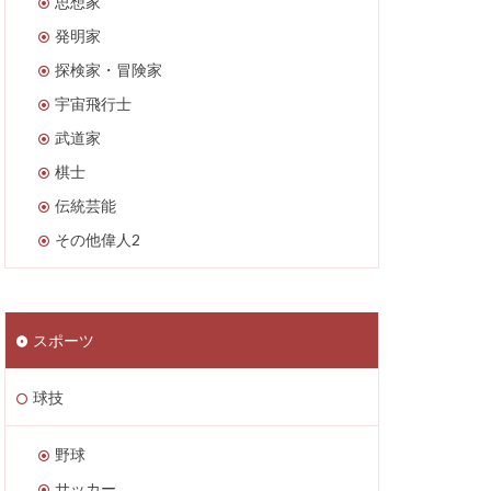
思想家
発明家
探検家・冒険家
宇宙飛行士
武道家
棋士
伝統芸能
その他偉人2
スポーツ
球技
野球
サッカー