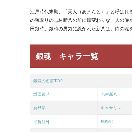
新八
江戸時代末期、「天人（あまんと）」と呼ばれる
の名
言・
の跡取りの志村新八の前に風変わりな一人の侍
名セ
田銀時。銀時の男気に惹かれた新八は、侍の魂
リフ
3.3
神楽
銀魂 キャラ一覧
の名
言・
名セ
リフ
銀魂の名言TOP
3.4
志村
坂田銀時
志村新八
妙の
名
キャサリン
お登勢
言・
名セ
リフ
屁怒絽
平賀源外
3.5