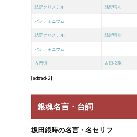
その
結野晴明
結野クリステル
他の
キャ
-
パンデモニウム
ラの
名言
結野晴明
結野クリステル
-
パンデモニウム
吉田松陽
寺門通
[ad#ad-2]
銀魂名言・台詞
坂田銀時の名言・名セリフ