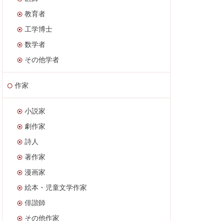
教育者
工学博士
数学者
その他学者
作家
小説家
劇作家
詩人
著作家
漫画家
絵本・児童文学作家
俳諧師
その他作家