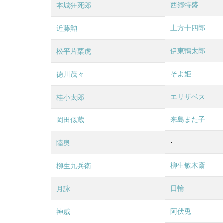
西郷特盛
本城狂死郎
お登
勢の
土方十四郎
近藤勲
名
言・
伊東鴨太郎
松平片栗虎
名セ
リフ
そよ姫
徳川茂々
3.6
真撰
エリザベス
桂小太郎
組の
名
来島また子
岡田似蔵
言・
名セ
-
陸奥
リフ
3.7
柳生敏木斎
柳生九兵衛
桂小
太郎
日輪
月詠
の名
言
阿伏兎
神威
3.8