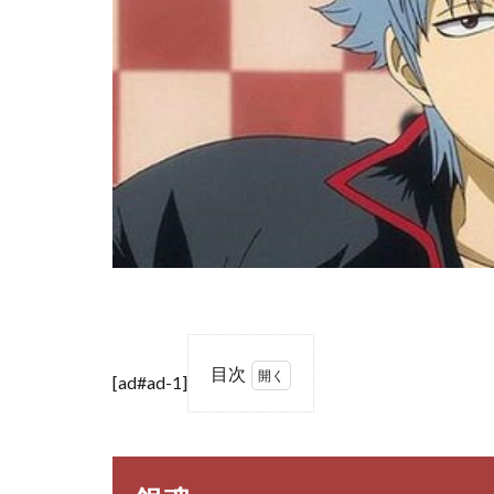
目次
[ad#ad-1]
1
銀
魂
2