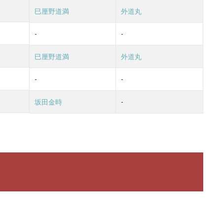
巳厘野道満
外道丸
-
-
巳厘野道満
外道丸
-
-
坂田金時
-