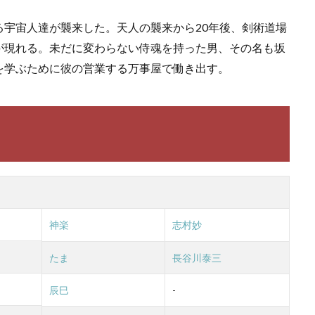
宇宙人達が襲来した。天人の襲来から20年後、剣術道場
が現れる。未だに変わらない侍魂を持った男、その名も坂
を学ぶために彼の営業する万事屋で働き出す。
神楽
志村妙
たま
長谷川泰三
辰巳
-