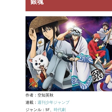
銀魂
銀
魂
キャ
ラ一
覧
3
銀魂
名
言・
台詞
3.1
坂田
銀時
の名
言・
名セ
作者：空知英秋
リフ
連載：
週刊少年ジャンプ
3.2
ジャンル：SF、
時代劇
志村