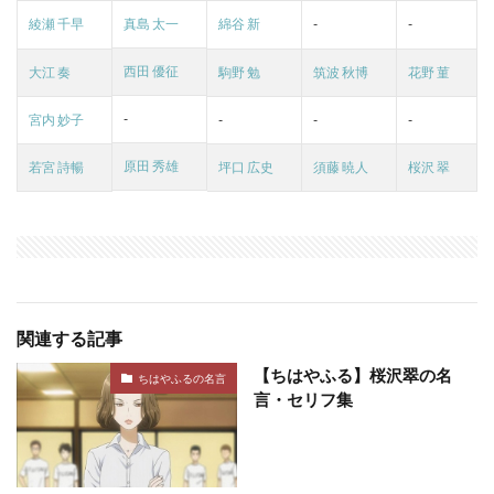
綾瀬 千早
真島 太一
綿谷 新
-
-
西田 優征
大江 奏
駒野 勉
筑波 秋博
花野 菫
-
宮内 妙子
-
-
-
原田 秀雄
若宮 詩暢
坪口 広史
須藤 暁人
桜沢 翠
関連する記事
【ちはやふる】桜沢翠の名
ちはやふるの名言
言・セリフ集