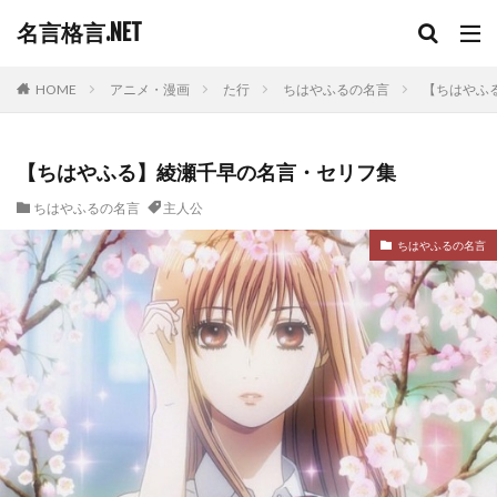
名言格言.NET
HOME
アニメ・漫画
た行
ちはやふるの名言
【ちはやふ
【ちはやふる】綾瀬千早の名言・セリフ集
ちはやふるの名言
主人公
ちはやふるの名言