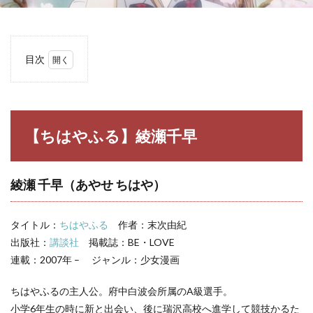
目次
1
【ち
はや
ふ
る】
【ちはやふる】綾瀬千早
綾瀬
千早
1.1
綾瀬 千早（あやせ ちはや）
綾瀬
千早
（あ
タイトル：
ちはやふる
作者：末次由紀
やせ
ちは
出版社：
講談社
掲載誌：BE・LOVE
や）
連載：2007年 – ジャンル：少女漫画
2
【ち
ちはやふるの主人公。府中白波会所属のA級選手。
はや
小学6年生の時に新と出会い、後に瑞沢高校へ進学して競技かるた