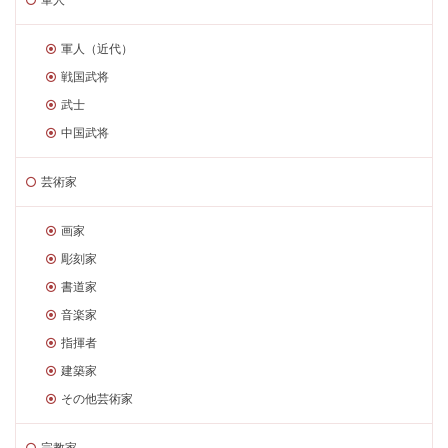
軍人（近代）
戦国武将
武士
中国武将
芸術家
画家
彫刻家
書道家
音楽家
指揮者
建築家
その他芸術家
宗教家