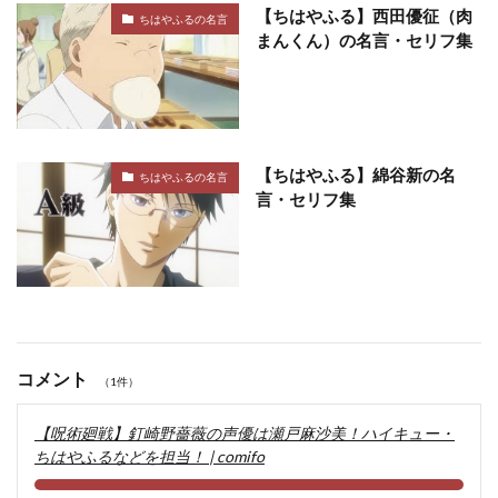
【ちはやふる】西田優征（肉
ちはやふるの名言
まんくん）の名言・セリフ集
【ちはやふる】綿谷新の名
ちはやふるの名言
言・セリフ集
コメント
（1件）
【呪術廻戦】釘崎野薔薇の声優は瀬戸麻沙美！ハイキュー・
ちはやふるなどを担当！ | comifo