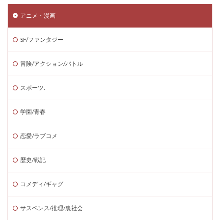
アニメ・漫画
SF/ファンタジー
冒険/アクション/バトル
スポーツ.
学園/青春
恋愛/ラブコメ
歴史/戦記
コメディ/ギャグ
サスペンス/推理/裏社会