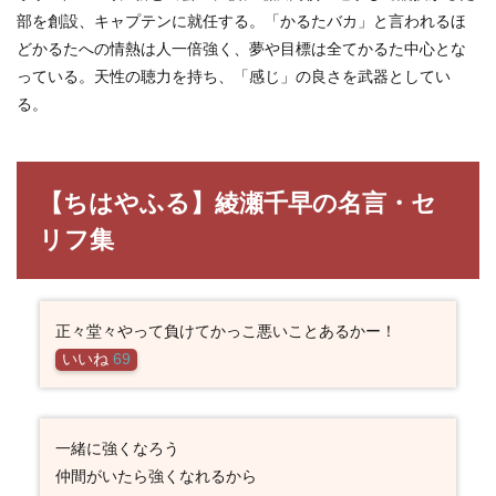
ふ
部を創設、キャプテンに就任する。「かるたバカ」と言われるほ
る】
綾瀬
どかるたへの情熱は人一倍強く、夢や目標は全てかるた中心とな
千早
っている。天性の聴力を持ち、「感じ」の良さを武器としてい
の名
言・
る。
セリ
フ集
3
【ちはやふる】綾瀬千早の名言・セ
ちは
やふ
リフ集
るキ
ャラ
一覧
正々堂々やって負けてかっこ悪いことあるかー！
いいね
69
一緒に強くなろう
仲間がいたら強くなれるから