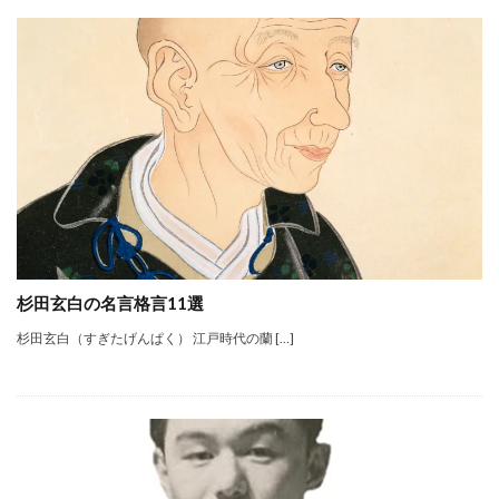
杉田玄白の名言格言11選
杉田玄白（すぎたげんぱく） 江戸時代の蘭 […]