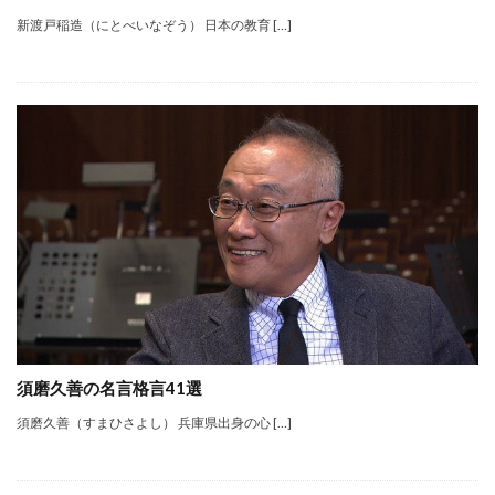
新渡戸稲造（にとべいなぞう） 日本の教育 […]
須磨久善の名言格言41選
須磨久善（すまひさよし） 兵庫県出身の心 […]