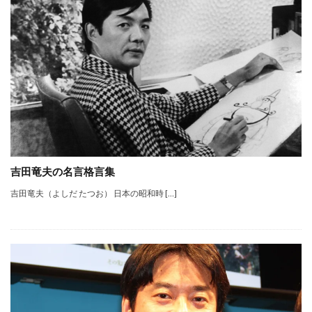
吉田竜夫の名言格言集
吉田竜夫（よしだ たつお） 日本の昭和時 […]