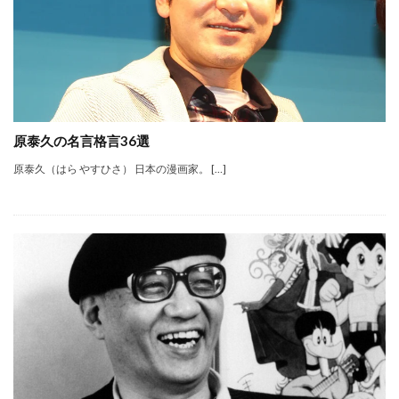
原泰久の名言格言36選
原泰久（はら やすひさ） 日本の漫画家。 […]