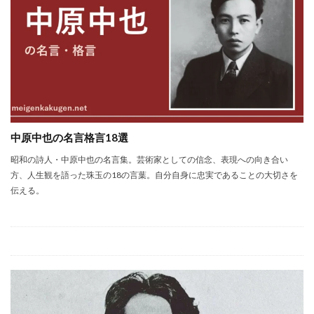
中原中也の名言格言18選
昭和の詩人・中原中也の名言集。芸術家としての信念、表現への向き合い
方、人生観を語った珠玉の18の言葉。自分自身に忠実であることの大切さを
伝える。