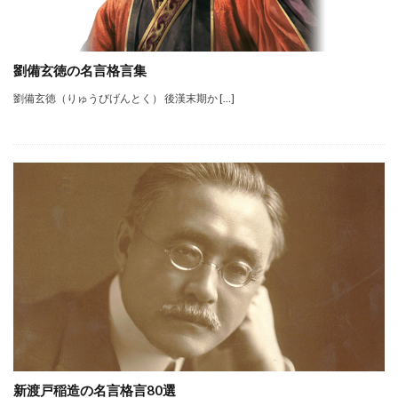
劉備玄徳の名言格言集
劉備玄徳（りゅうびげんとく） 後漢末期か […]
新渡戸稲造の名言格言80選