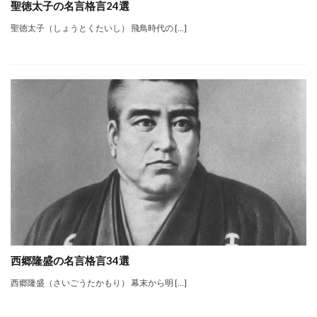
聖徳太子の名言格言24選
聖徳太子（しょうとくたいし） 飛鳥時代の […]
西郷隆盛の名言格言34選
西郷隆盛（さいごうたかもり） 幕末から明 […]