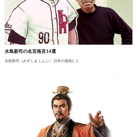
水島新司の名言格言14選
水島新司（みずしま しんじ） 日本の漫画 […]