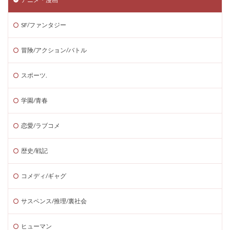
SF/ファンタジー
冒険/アクション/バトル
スポーツ.
学園/青春
恋愛/ラブコメ
歴史/戦記
コメディ/ギャグ
サスペンス/推理/裏社会
ヒューマン