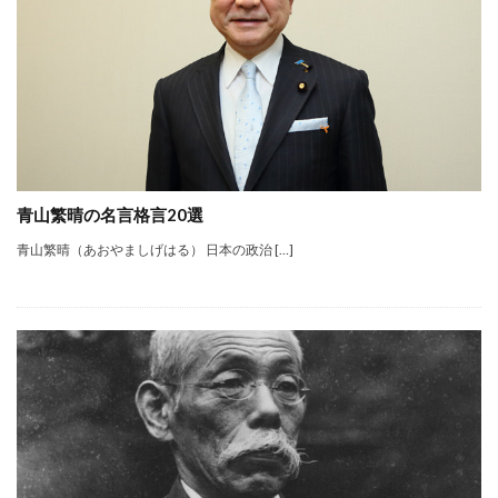
青山繁晴の名言格言20選
青山繁晴（あおやましげはる） 日本の政治 […]