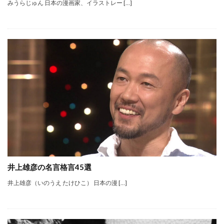
みうらじゅん 日本の漫画家、イラストレー […]
井上雄彦の名言格言45選
井上雄彦（いのうえ たけひこ） 日本の漫 […]