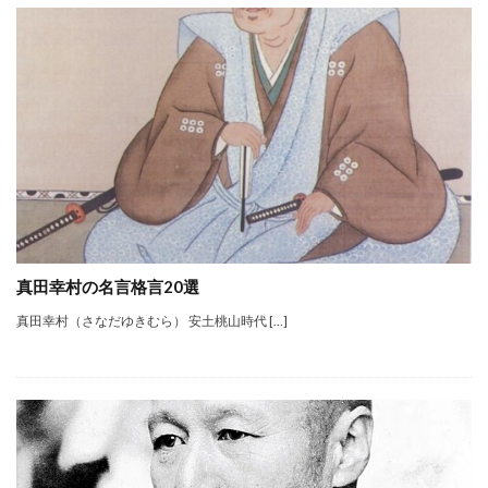
真田幸村の名言格言20選
真田幸村（さなだゆきむら） 安土桃山時代 […]