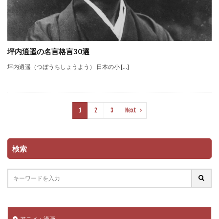
坪内逍遥の名言格言30選
坪内逍遥（つぼうちしょうよう） 日本の小 […]
1
2
3
Next
検索
アニメ・漫画