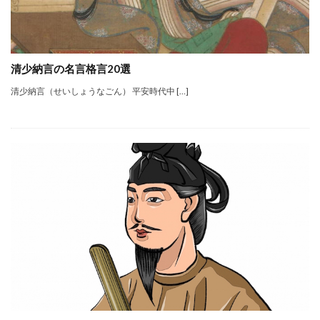
清少納言の名言格言20選
清少納言（せいしょうなごん） 平安時代中 […]