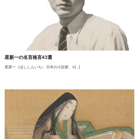
星新一の名言格言43選
星新一（ほししんいち） 日本の小説家、S […]