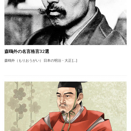
森鴎外の名言格言32選
森鴎外（もりおうがい） 日本の明治・大正 […]