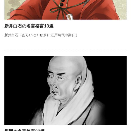
新井白石の名言格言13選
新井白石（あらいはくせき） 江戸時代中期 […]
親鸞の名言格言33選