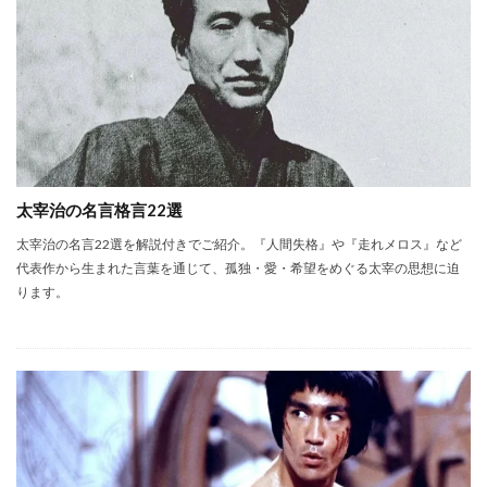
太宰治の名言格言22選
太宰治の名言22選を解説付きでご紹介。『人間失格』や『走れメロス』など
代表作から生まれた言葉を通じて、孤独・愛・希望をめぐる太宰の思想に迫
ります。