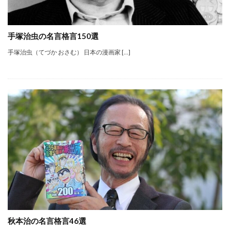
手塚治虫の名言格言150選
手塚治虫（てづか おさむ） 日本の漫画家 […]
秋本治の名言格言46選