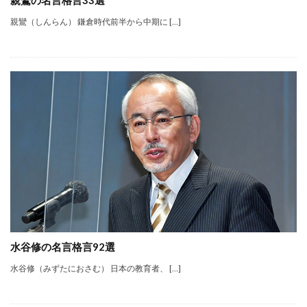
親鸞（しんらん） 鎌倉時代前半から中期に […]
水谷修の名言格言92選
水谷修（みずたにおさむ） 日本の教育者、 […]