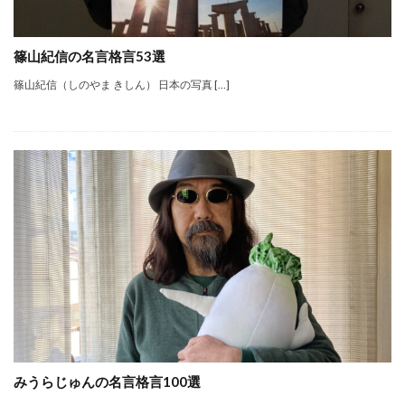
篠山紀信の名言格言53選
篠山紀信（しのやま きしん） 日本の写真 […]
みうらじゅんの名言格言100選