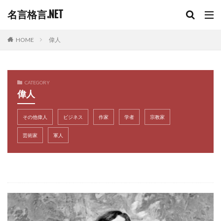
名言格言.NET
HOME
偉人
CATEGORY
偉人
その他偉人
ビジネス
作家
学者
宗教家
芸術家
軍人