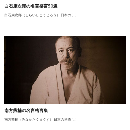
白石康次郎の名言格言50選
白石康次郎（しらいしこうじろう） 日本の […]
南方熊楠の名言格言集
南方熊楠（みなかたくまぐす） 日本の博物 […]