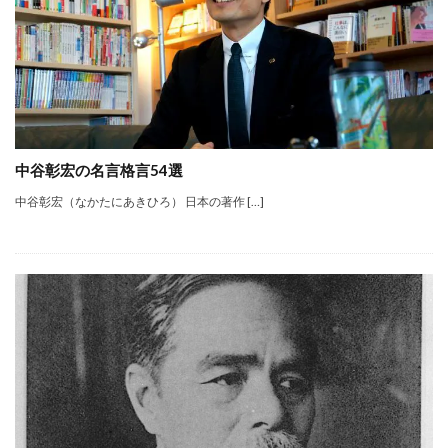
中谷彰宏の名言格言54選
中谷彰宏（なかたにあきひろ） 日本の著作 […]