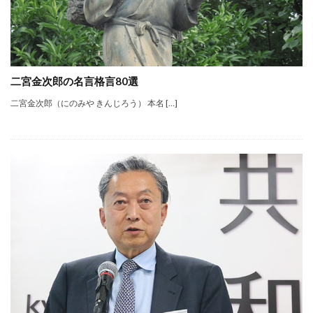
二宮金次郎の名言格言80選
二宮金次郎（にのみや きんじろう） 本名 […]