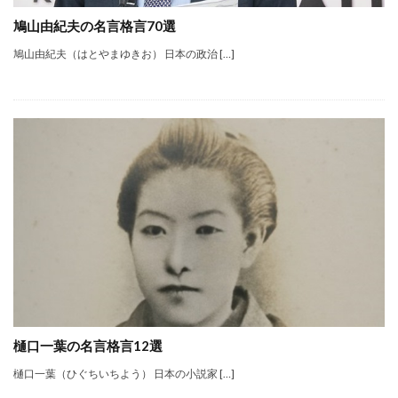
鳩山由紀夫の名言格言70選
鳩山由紀夫（はとやまゆきお） 日本の政治 […]
樋口一葉の名言格言12選
樋口一葉（ひぐちいちよう） 日本の小説家 […]