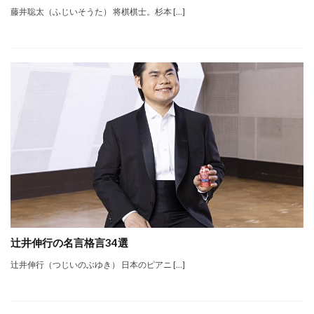
藤井聡太（ふじいそうた） 将棋棋士。杉本 […]
辻井伸行の名言格言34選
辻井伸行（つじいのぶゆき） 日本のピアニ […]