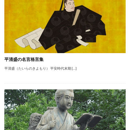
平清盛の名言格言集
平清盛（たいらのきよもり） 平安時代末期 […]