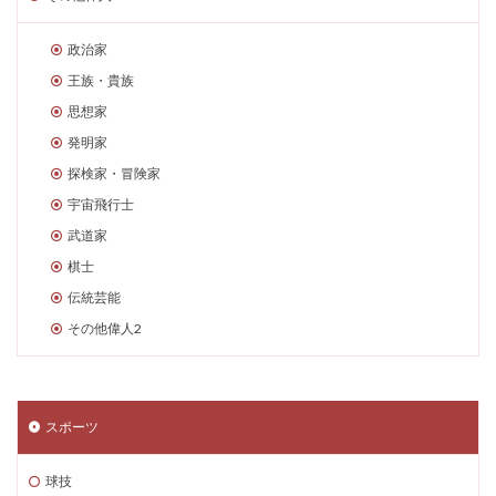
政治家
王族・貴族
思想家
発明家
探検家・冒険家
宇宙飛行士
武道家
棋士
伝統芸能
その他偉人2
スポーツ
球技