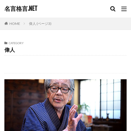
名言格言.NET
HOME
偉人 (ページ3)
CATEGORY
偉人