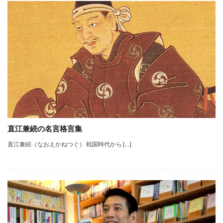
直江兼続の名言格言集
直江兼続（なおえかねつぐ） 戦国時代から […]