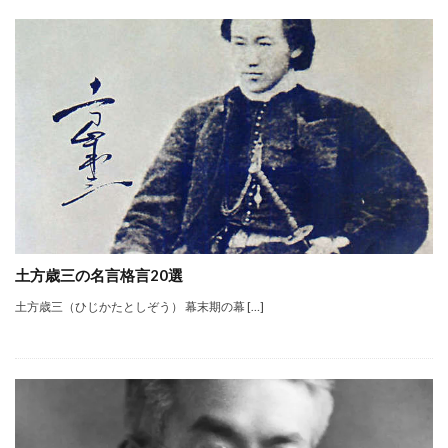
土方歳三の名言格言20選
土方歳三（ひじかたとしぞう） 幕末期の幕 […]