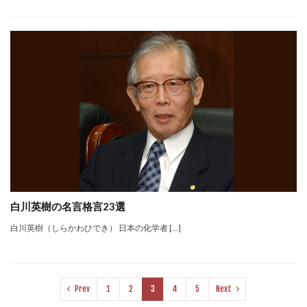
白川英樹の名言格言23選
白川英樹（しらかわひでき） 日本の化学者 […]
Prev
1
2
3
4
5
Next