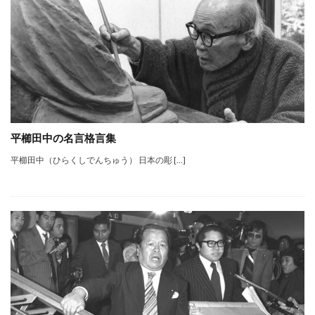
平櫛田中の名言格言集
平櫛田中（ひらくしでんちゅう） 日本の彫 […]