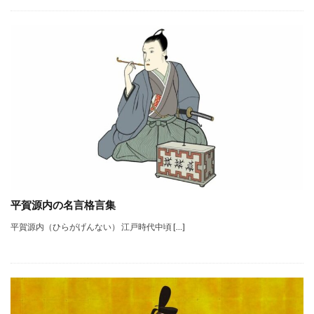
平賀源内の名言格言集
平賀源内（ひらがげんない） 江戸時代中頃 […]