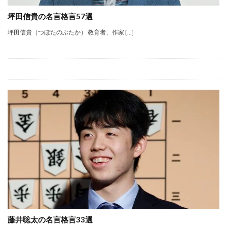
坪田信貴の名言格言57選
坪田信貴（つぼたのぶたか） 教育者、作家 […]
藤井聡太の名言格言33選