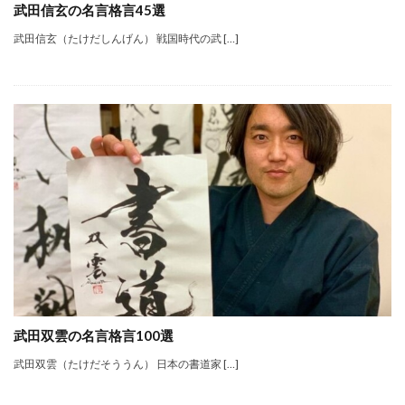
武田信玄の名言格言45選
武田信玄（たけだしんげん） 戦国時代の武 […]
武田双雲の名言格言100選
武田双雲（たけだそううん） 日本の書道家 […]