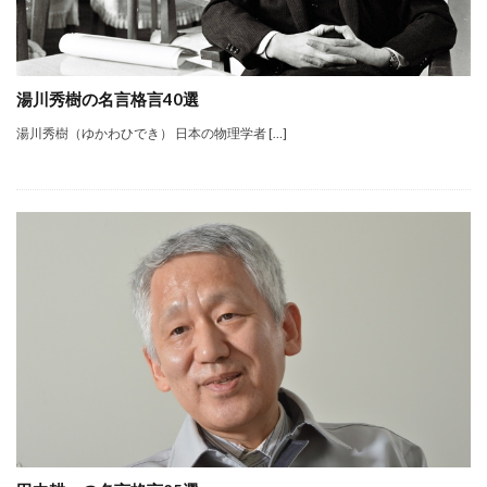
湯川秀樹の名言格言40選
湯川秀樹（ゆかわひでき） 日本の物理学者 […]