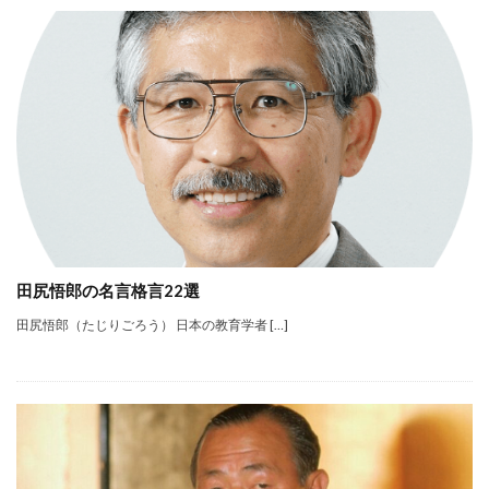
田尻悟郎の名言格言22選
田尻悟郎（たじりごろう） 日本の教育学者 […]