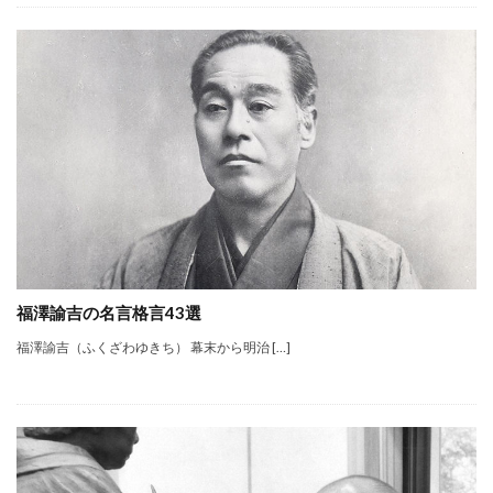
福澤諭吉の名言格言43選
福澤諭吉（ふくざわゆきち） 幕末から明治 […]