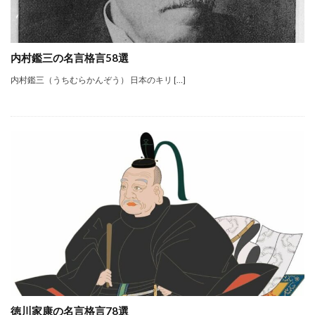
内村鑑三の名言格言58選
内村鑑三（うちむらかんぞう） 日本のキリ […]
徳川家康の名言格言78選