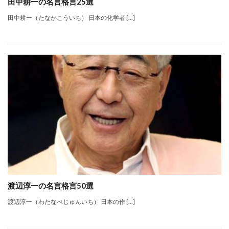
田中耕一の名言格言25選
田中耕一（たなかこういち） 日本の化学者 […]
渡辺淳一の名言格言50選
渡辺淳一（わたなべじゅんいち） 日本の作 […]