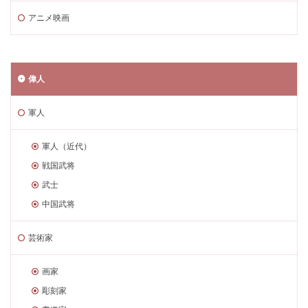
アニメ映画
偉人
軍人
軍人（近代）
戦国武将
武士
中国武将
芸術家
画家
彫刻家