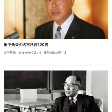
田中角栄の名言格言120選
田中角栄（たなかかくえい） 日本の政治家 […]