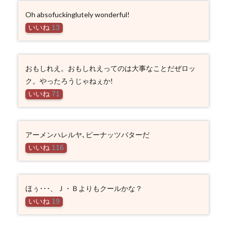
Oh absofuckinglutely wonderful!
いいね
13
おもしれえ。おもしれえってのは大事なことだぜロッ
ク。やったろうじゃねぇか!
いいね
71
アーメンハレルヤ､ピーナッツバターだ
いいね
116
ほぅ･･･、Ｊ・Ｂよりもクールかな？
いいね
19