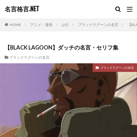
名言格言.NET
HOME
アニメ・漫画
は行
ブラックラグーンの名言
【BL
【BLACK LAGOON】ダッチの名言・セリフ集
ブラックラグーンの名言
ブラックラグーンの名言