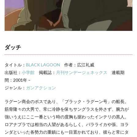
覧
ダッチ
タイトル：
BLACK LAGOON
作者：広江礼威
出版社：
小学館
掲載誌：
月刊サンデージェネックス
連載期
間：2001年 –
ジャンル：
ガンアクション
ラグーン商会のボスであり、「ブラック・ラグーン号」の船長。
筋骨隆々の大男で、常に冷静を保ちサングラスを外さず、腕力が
強いうえにここ一番という時の度胸も据わったインテリの黒人。
ロアナプラでは相当の人望があるらしく、バラライカや張、ヨラ
ンダといった各勢力の重鎮にも一目置かれており、彼らと常にタ