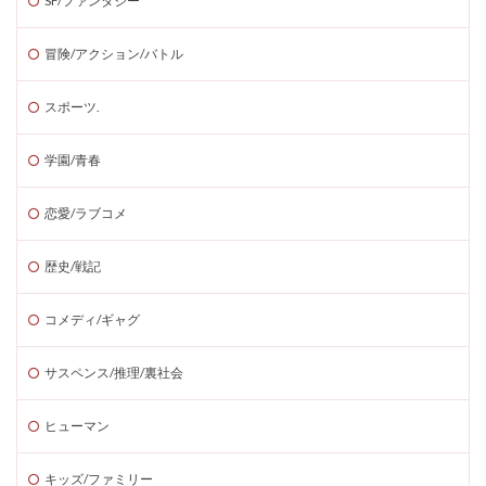
SF/ファンタジー
冒険/アクション/バトル
スポーツ.
学園/青春
恋愛/ラブコメ
歴史/戦記
コメディ/ギャグ
サスペンス/推理/裏社会
ヒューマン
キッズ/ファミリー