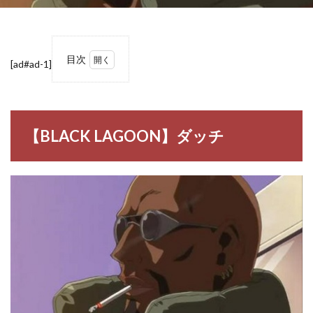
目次
[ad#ad-1]
1
【BLACK
LAGOON】
ダッチ
【BLACK LAGOON】ダッチ
1.1
ダッ
チ
2
【BLACK
LAGOON】
ダッチの名
言・名セリ
フ
3
BLACK
LAGOON
キャラ一