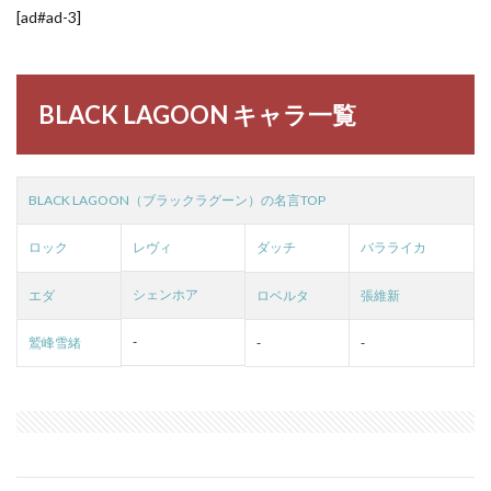
[ad#ad-3]
BLACK LAGOON キャラ一覧
BLACK LAGOON（ブラックラグーン）の名言TOP
ロック
レヴィ
ダッチ
バラライカ
シェンホア
エダ
ロベルタ
張維新
-
鷲峰雪緒
-
-