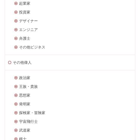
起業家
投資家
デザイナー
エンジニア
弁護士
その他ビジネス
その他偉人
政治家
王族・貴族
思想家
発明家
探検家・冒険家
宇宙飛行士
武道家
棋士