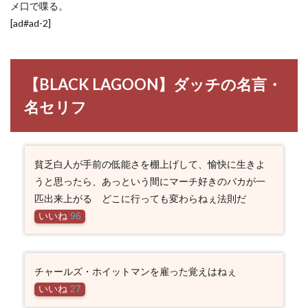
メ口で喋る。
[ad#ad-2]
【BLACK LAGOON】ダッチの名言・
名セリフ
貧乏白人が手前の低能さを棚上げして、愉快に生きよ
うと思ったら、あっという間にマーチ好きのバカが一
匹出来上がる どこに行っても変わらねぇ法則だ
いいね
96
チャールズ・ホイットマンを雇った覚えはねぇ
いいね
27