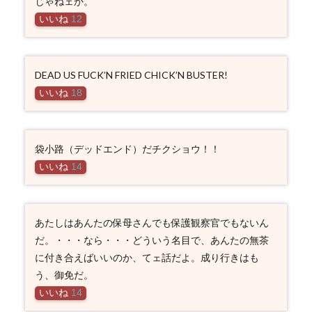
じゃねェか。
いいね
12
DEAD US FUCK’N FRIED CHICK’N BUSTER!
いいね
18
袋小路（デッドエンド）だチクショウ！！
いいね
14
あたしはあんたの保母さんでも保護観察官でもないん
だ。・・・なら・・・どういう名目で、あんたの無茶
に付き合えばいいのか、てェ話だよ。成り行きはも
う、御免だ。
いいね
14