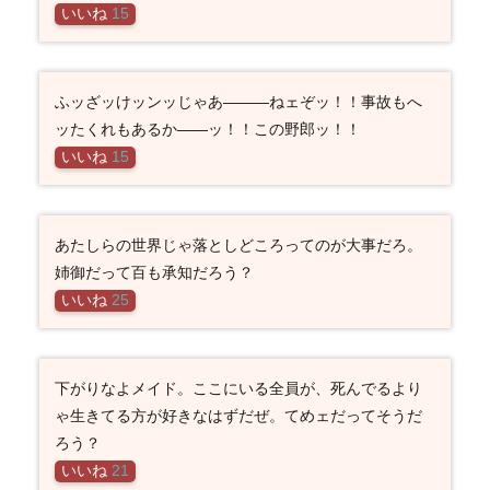
いいね
15
ふッざッけッンッじゃあ―――ねェぞッ！！事故もへ
ッたくれもあるか――ッ！！この野郎ッ！！
いいね
15
あたしらの世界じゃ落としどころってのが大事だろ。
姉御だって百も承知だろう？
いいね
25
下がりなよメイド。ここにいる全員が、死んでるより
ゃ生きてる方が好きなはずだぜ。てめェだってそうだ
ろう？
いいね
21