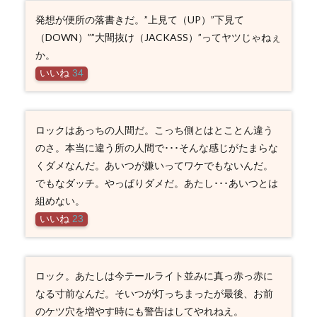
発想が便所の落書きだ。”上見て（UP）”下見て
（DOWN）””大間抜け（JACKASS）”ってヤツじゃねぇ
か。
いいね
34
ロックはあっちの人間だ。こっち側とはとことん違う
のさ。本当に違う所の人間で･･･そんな感じがたまらな
くダメなんだ。あいつが嫌いってワケでもないんだ。
でもなダッチ。やっぱりダメだ。あたし･･･あいつとは
組めない。
いいね
23
ロック。あたしは今テールライト並みに真っ赤っ赤に
なる寸前なんだ。そいつが灯っちまったが最後、お前
のケツ穴を増やす時にも警告はしてやれねえ。