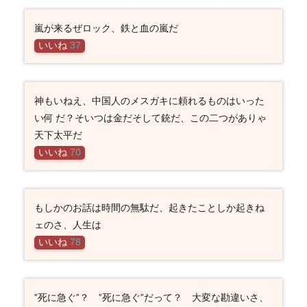
嵐が来るぜロック、鉄と血の嵐だ
いいね
37
神もいねえ、中国人のメスガキに頼れるものはいった
い何 だ？そいつは金だそして銃だ、この二つがありゃ
天下太平だ
いいね
70
もしかのお話は時間の無駄だ、起きたことしか起きね
ェのさ、人生は
いいね
78
”死に急ぐ”？ ”死に急ぐ”だって？ 大変な勘違いさ、