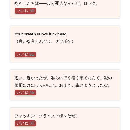
あたしたちは――歩く死人なんだぜ、ロック。
いいね
58
Your breath stinks,fuck head.
（息がな臭えんだよ、クソボケ）
いいね
61
遅い、遅かったぜ。私らの行く着く果てなんて、泥の
棺桶だけだってのによ。おまえ、生きようとしたな。
いいね
46
ファッキン・クライスト様々だぜ。
いいね
30