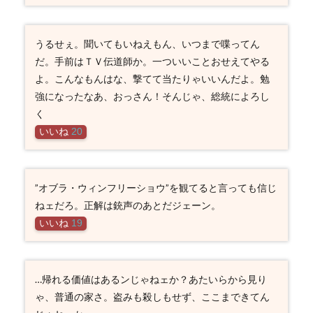
うるせぇ。聞いてもいねえもん、いつまで喋ってん
だ。手前はＴＶ伝道師か。一ついいことおせえてやる
よ。こんなもんはな、撃てて当たりゃいいんだよ。勉
強になったなあ、おっさん！そんじゃ、総統によろし
く
いいね
20
”オブラ・ウィンフリーショウ”を観てると言っても信じ
ねェだろ。正解は銃声のあとだジェーン。
いいね
19
…帰れる価値はあるンじゃねェか？あたいらから見り
ゃ、普通の家さ。盗みも殺しもせず、ここまできてん