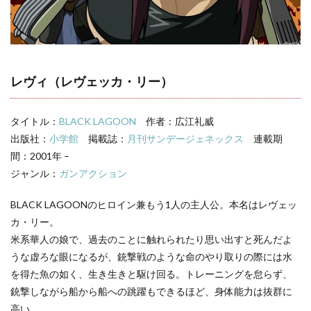
言・名セリ
フ
3
BLACK
LAGOON
キャラ一
レヴィ（レヴェッカ・リー）
覧
タイトル：
BLACK LAGOON
作者：広江礼威
出版社：
小学館
掲載誌：
月刊サンデージェネックス
連載期
間：2001年 –
ジャンル：
ガンアクション
BLACK LAGOONのヒロイン兼もう1人の主人公。本名はレヴェッ
カ・リー。
米系華人の娘で、過去のことに触れられたり思い出すと死んだよ
うな虚ろな眼になるが、銃撃戦のような命のやり取りの際には水
を得た魚の如く、生き生きと駆け回る。トレーニングを怠らず、
銃撃しながら船から船への跳躍もできるほど、身体能力は抜群に
高い。