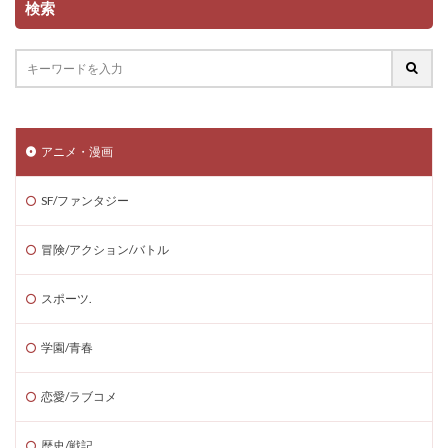
検索
アニメ・漫画
SF/ファンタジー
冒険/アクション/バトル
スポーツ.
学園/青春
恋愛/ラブコメ
歴史/戦記