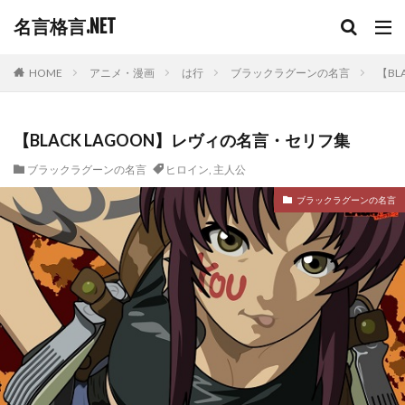
名言格言.NET
HOME
アニメ・漫画
は行
ブラックラグーンの名言
【BL
【BLACK LAGOON】レヴィの名言・セリフ集
ブラックラグーンの名言
ヒロイン
,
主人公
ブラックラグーンの名言