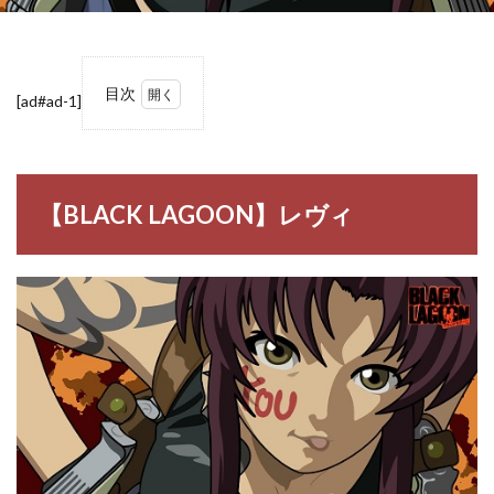
目次
[ad#ad-1]
1
【BLACK
LAGOON】
レヴィ
【BLACK LAGOON】レヴィ
1.1
レヴ
ィ
（レ
ヴェ
ッ
カ・
リ
ー）
2
【BLACK
LAGOON】
レヴィの名