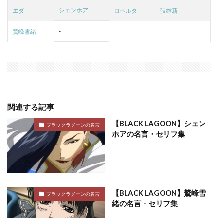
シェンホア
エダ
ロベルタ
張維新
-
鷲峰雪緒
-
-
関連する記事
【BLACK LAGOON】シェン
ブラックラグーンの名言
ホアの名言・セリフ集
【BLACK LAGOON】鷲峰雪
ブラックラグーンの名言
緒の名言・セリフ集