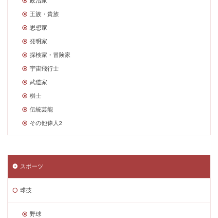
政治家
王族・貴族
思想家
発明家
探検家・冒険家
宇宙飛行士
武道家
棋士
伝統芸能
その他偉人2
スポーツ
球技
野球