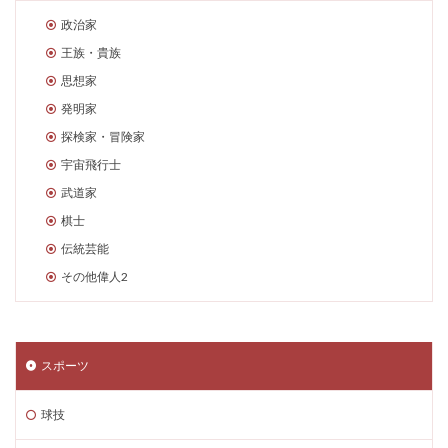
政治家
王族・貴族
思想家
発明家
探検家・冒険家
宇宙飛行士
武道家
棋士
伝統芸能
その他偉人2
スポーツ
球技