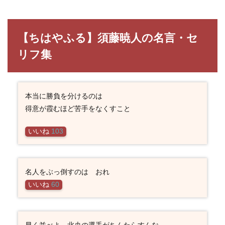
【ちはやふる】須藤暁人の名言・セ
リフ集
本当に勝負を分けるのは
得意が霞むほど苦手をなくすこと
いいね
103
名人をぶっ倒すのは おれ
いいね
60
早く並べよ 北央の選手がちんたらすんな