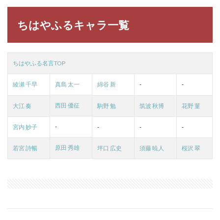
ちはやふるキャラ一覧
ちはやふる名言TOP
綾瀬 千早
真島 太一
綿谷 新
-
-
西田 優征
大江 奏
駒野 勉
筑波 秋博
花野 菫
-
宮内 妙子
-
-
-
原田 秀雄
若宮 詩暢
坪口 広史
須藤 暁人
桜沢 翠