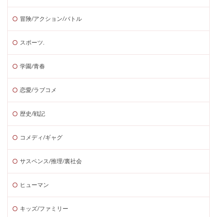
冒険/アクション/バトル
スポーツ.
学園/青春
恋愛/ラブコメ
歴史/戦記
コメディ/ギャグ
サスペンス/推理/裏社会
ヒューマン
キッズ/ファミリー