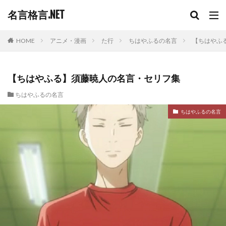
名言格言.NET
HOME
アニメ・漫画
た行
ちはやふるの名言
【ちはやふ
【ちはやふる】須藤暁人の名言・セリフ集
ちはやふるの名言
ちはやふるの名言