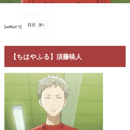
目次
[ad#ad-1]
1
【ち
はや
ふ
る】
【ちはやふる】須藤暁人
須藤
暁人
1.1
須藤
暁人
（す
どう
あき
ひ
と）
2
【ち