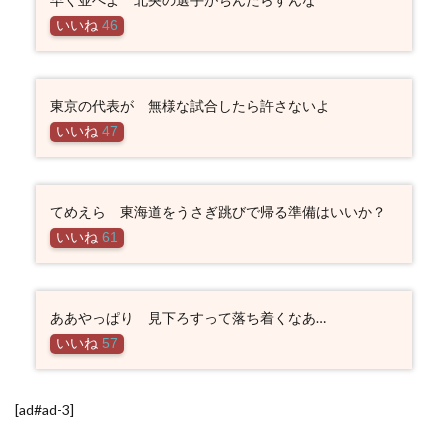
いいね
46
東京の代表が 無様な試合したら許さないよ
いいね
47
てめえら 東海道をうさぎ跳びで帰る準備はいいか？
いいね
61
ああやっぱり 見下ろすって落ち着くなあ…
いいね
57
[ad#ad-3]