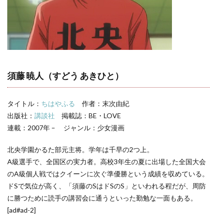
はや
ふ
る】
須藤
暁人
の名
言・
セリ
フ集
須藤 暁人（すどう あきひと）
3
ちは
タイトル：
ちはやふる
作者：末次由紀
やふ
るキ
出版社：
講談社
掲載誌：BE・LOVE
ャラ
連載：2007年 – ジャンル：少女漫画
一覧
北央学園かるた部元主将。学年は千早の2つ上。
A級選手で、全国区の実力者。高校3年生の夏に出場した全国大会
のA級個人戦ではクイーンに次ぐ準優勝という成績を収めている。
ドSで気位が高く、「須藤のSはドSのS」といわれる程だが、周防
に勝つために読手の講習会に通うといった勤勉な一面もある。
[ad#ad-2]