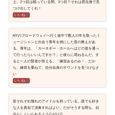
上、2つ目は眠っている間。3つ目？それは君自身で見
つけ出してくれ！
いいね
0
NYのブロードウェイへ行く途中で数人の年を取ったミ
ュージシャンと出会う青年を例にした昔の教えがあ
る。青年は、「カーネギー・ホールへはどの道を通っ
て行ったらいいんですか？」と彼らに尋ねるんだ。す
ると一人の賢者が答える。「練習あるのみ！」だか
ら、練習を重ねて、自分自身のサウンドを見つけなさ
い
いいね
0
皆それぞれ憧れのアイドルを持っている。誰でも好き
な人を真似て演奏すればよい。だがそうする間も、自
分らしくいられるよう心がけろ