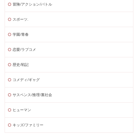
冒険/アクション/バトル
スポーツ.
学園/青春
恋愛/ラブコメ
歴史/戦記
コメディ/ギャグ
サスペンス/推理/裏社会
ヒューマン
キッズ/ファミリー