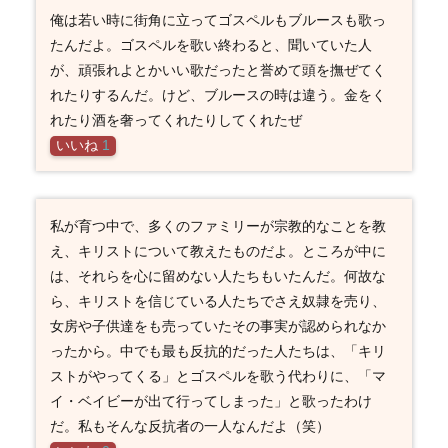
俺は若い時に街角に立ってゴスペルもブルースも歌っ
たんだよ。ゴスペルを歌い終わると、聞いていた人
が、頑張れよとかいい歌だったと誉めて頭を撫ぜてく
れたりするんだ。けど、ブルースの時は違う。金をく
れたり酒を奢ってくれたりしてくれたぜ
いいね
1
私が育つ中で、多くのファミリーが宗教的なことを教
え、キリストについて教えたものだよ。ところが中に
は、それらを心に留めない人たちもいたんだ。何故な
ら、キリストを信じている人たちでさえ奴隷を売り、
女房や子供達をも売っていたその事実が認められなか
ったから。中でも最も反抗的だった人たちは、「キリ
ストがやってくる」とゴスペルを歌う代わりに、「マ
イ・ベイビーが出て行ってしまった」と歌ったわけ
だ。私もそんな反抗者の一人なんだよ（笑）